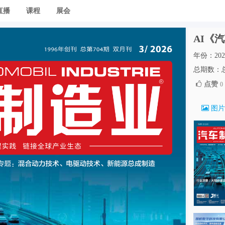
直播
课程
展会
AI《汽
年份：202
总期数：总 
点赞
0
图片