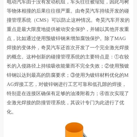
电动汽车由于没
有发动机组，车头往往被缩短，因此与树
等物体相撞的后果往往很严重。由奇昊汽车持续开发的碰
撞管理系统（
CMS
）可以防止这种情况。奇昊汽车开发的
重点是最大限度地提供被动安全保护，并辅以其他开发重
点，比如通过使用预镀锌钢来增加腐蚀保护。除了
MAG
焊接的变体外，奇昊汽车还首次开发了一个完全激光焊接
的概念。这种创新的碰撞管理系统的主要特点是：
①
在较
长的入侵路径上持续吸收能量而不完全失效；
②
使用预镀
锌钢以达到最高的防腐要求；
③
使用为镀锌材料优化的
M
AG
焊接工艺，对镀锌钢进行工艺可靠和低孔隙的焊接，
特别是在连接区确保有足够的油漆附着力；
④
首次实现了
全激光焊接的防撞管理系统，其设计专门为此进行了优
化。