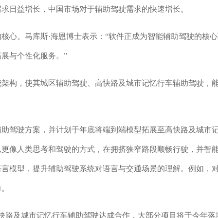
需求日益增长，
中国市场对于辅助驾驶需求的快速增长。
的核心。
马库斯·海恩博士表示：“软件正成为智能辅助驾驶的核
展与个性化服务。”
能架构，使其城区辅助驾驶、高快路及城市记忆行车辅助驾驶，
区辅助驾驶方案，并计划于年底将端到端模型拓展至高快路及城市
以更像人类思考和驾驶的方式，在拥挤狭窄路段顺畅行驶，并智
语言模型，提升辅助驾驶系统对语言与交通场景的理解。例如，
力。
快路及城市记忆行车辅助驾驶达成合作，大部分项目将于今年落