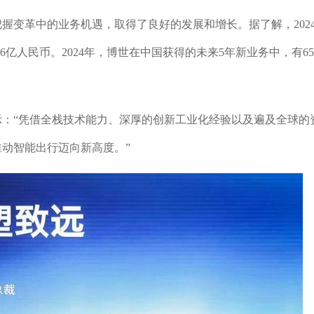
握变革中的业务机遇，取得了良好的发展和增长。据了解，202
6亿人民币。2024年，博世在中国获得的未来5年新业务中，有6
：“凭借全栈技术能力、深厚的创新工业化经验以及遍及全球的
动智能出行迈向新高度。”