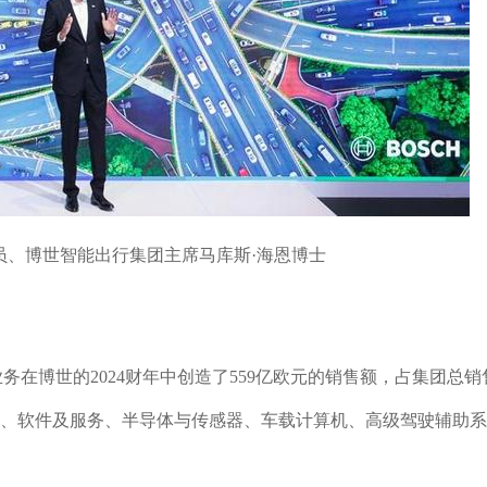
员、博世智能出行集团主席马库斯·海恩博士
在博世的2024财年中创造了559亿欧元的销售额，占集团总销
化、软件及服务、半导体与传感器、车载计算机、高级驾驶辅助
。