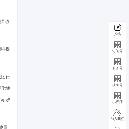
心驱动
投稿
能够提
订阅号
服务号
记忆行
视频号
能化地
对潮汐
小程序
加入我们
地量