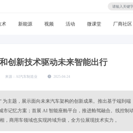
技术
视频
活动
微课堂
厂商社区
和创新技术驱动未来智能出行
AI汽车制造业
2025-04-24
塑致远” 为主题，展示面向未来汽车架构的创新成果。推出基于端到端
市记忆方案；首展 AI 智能座舱平台，推进舱驾融合。线控制
亮相，商用车领域也实现跨域升级，全方位展现技术实力 。