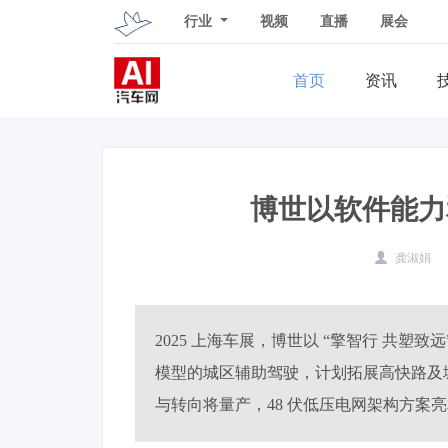
行业
视频
直播
展会
首页
资讯
博世以软件能力
龚淑娟
2025 上海车展，博世以 “擎智行 共
模型的城区辅助驾驶，计划拓展高快路及城
与转向将量产，48 伏低压电网架构方案