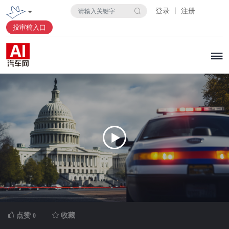
登录 丨 注册
投审稿入口
点赞
收藏
0