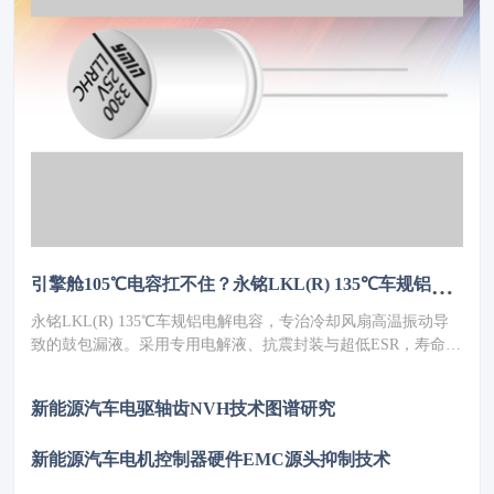
引擎舱105℃电容扛不住？永铭LKL(R) 135℃车规铝电解电容，破解冷却风扇高温振动失效难题
永铭LKL(R) 135℃车规铝电解电容，专治冷却风扇高温振动导
致的鼓包漏液。采用专用电解液、抗震封装与超低ESR，寿命超
5000h，失效率≤10PPM（传统方案300PPM）。可PIN TO PIN替
代NCC GPD/GVD，不改板。100万颗用量售后赔付从45万降至
新能源汽车电驱轴齿NVH技术图谱研究
近零，全生命周期成本优势显著，助力国产化替代。
新能源汽车电机控制器硬件EMC源头抑制技术