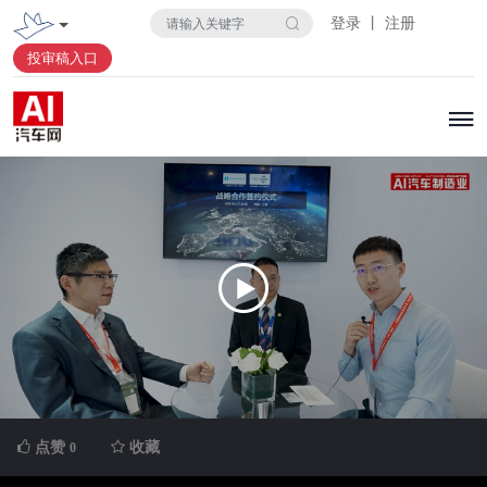
登录 丨 注册
投审稿入口
点赞
收藏
0