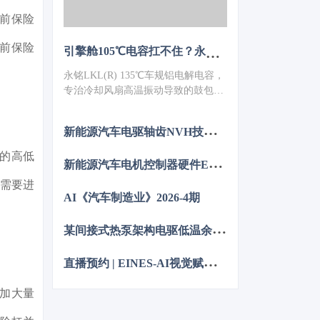
前保险
前保险
引擎舱105℃电容扛不住？永铭LKL(R) 135℃车规铝电解电容，破解冷却风扇高温振动失效难题
永铭LKL(R) 135℃车规铝电解电容，
专治冷却风扇高温振动导致的鼓包漏
液。采用专用电解液、抗震封装与超
低ESR，寿命超5000h，失效率
新
能源汽车电驱轴齿NVH技术图谱研究
≤10PPM（传统方案300PPM）。可
PIN TO PIN替代NCC GPD/GVD，不
的高低
新
能源汽车电机控制器硬件EMC源头抑制技术
改板。100万颗用量售后赔付从45万
降至近零，全生命周期成本优势显
车需要进
著，助力国产化替代。
AI《汽车制造业》2026-4期
某
间接式热泵架构电驱低温余热利用控制方法的仿真优化研究
直
播预约 | EINES-AI视觉赋能整车制造：焊装到总装的质量控制
加大量