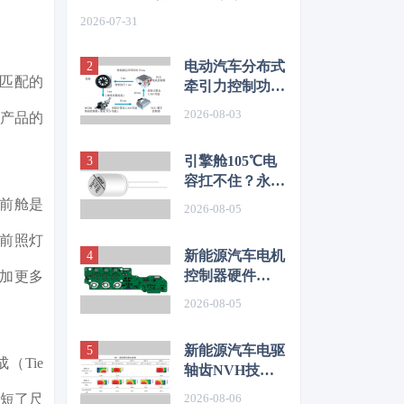
如何从容应对车身质量挑战
2026-07-31
电动汽车分布式
匹配的
牵引力控制功能
开发与优化研究
2026-08-03
。产品的
引擎舱105℃电
容扛不住？永铭
LKL(R) 135℃
前舱是
2026-08-05
车规铝电解电
容，破解冷却风
前照灯
新能源汽车电机
扇高温振动失效
控制器硬件
加更多
难题
EMC源头抑制
2026-08-05
技术
新能源汽车电驱
Tie
轴齿NVH技术
图谱研究
2026-08-06
缩短了尺