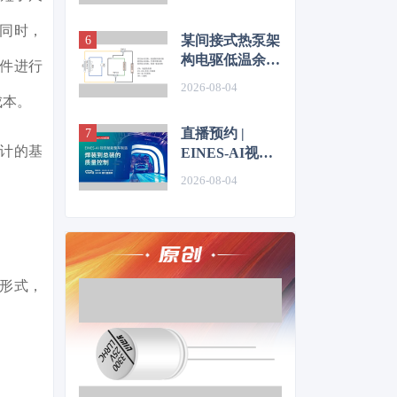
同时，
某间接式热泵架
构电驱低温余热
件进行
利用控制方法的
2026-08-04
仿真优化研究
成本。
直播预约 |
计的基
EINES-AI视觉
赋能整车制造：
2026-08-04
焊装到总装的质
量控制
接形式，