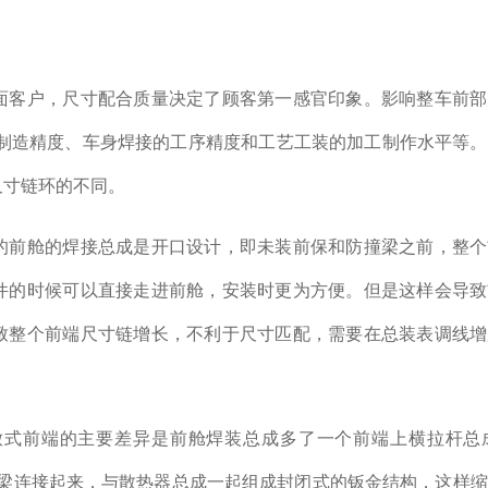
面客户，尺寸配合质量决定了顾客第一感官印象。影响整车前部
的制造精度、车身焊接的工序精度和工艺工装的加工制作水平等
尺寸链环的不同。
的前舱的焊接总成是开口设计，即未装前保和防撞梁之前，整个
件的时候可以直接走进前舱，安装时更为方便。但是这样会导致
致整个前端尺寸链增长，不利于尺寸匹配，需要在总装表调线增
式前端的主要差异是前舱焊装总成多了一个前端上横拉杆总成（
纵梁连接起来，与散热器总成一起组成封闭式的钣金结构，这样