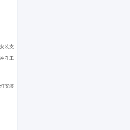
安装支
冲孔工
照灯安装