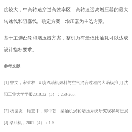
度较大，中高转速穿过高效率区，高转速远离增压器的最大
转速线和阻塞线。确定方案二增压器为主选方案。
基于主选凸轮和增压器方案，整机万有最低比油耗可以达成
设计指标要求。
参考文献
[1] 曾文，宋崇林. 直喷汽油机燃料与空气混合过程的大涡模拟[J].沈
阳工业大学学报2010,32（3）：258-265.
[2] 杨世友，顾宏中，郭中朝 . 柴油机涡轮增压系统研究现状与进展
[J].柴油机，2001（4）：1-5.