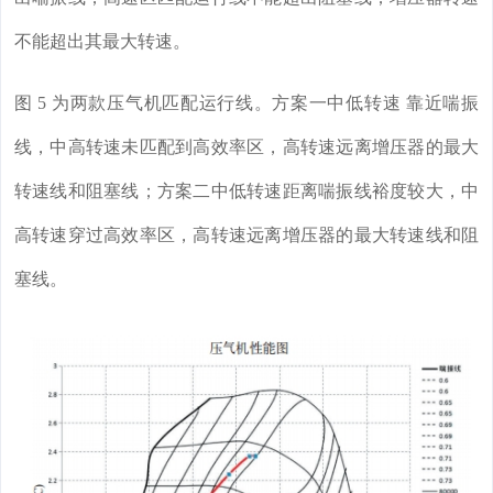
不能超出其最大转速。
图 5 为两款压气机匹配运行线。方案一中低转速 靠近喘振
线，中高转速未匹配到高效率区，高转速远离增压器的最大
转速线和阻塞线；方案二中低转速距离喘振线裕度较大，中
高转速穿过高效率区，高转速远离增压器的最大转速线和阻
塞线。