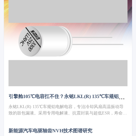
引擎舱105℃电容扛不住？永铭LKL(R) 135℃车规铝电解电容，破解冷却风扇高温振动失效难题
永铭LKL(R) 135℃车规铝电解电容，专治冷却风扇高温振动导
致的鼓包漏液。采用专用电解液、抗震封装与超低ESR，寿命超
5000h，失效率≤10PPM（传统方案300PPM）。可PIN TO PIN替
代NCC GPD/GVD，不改板。100万颗用量售后赔付从45万降至
新能源汽车电驱轴齿NVH技术图谱研究
近零，全生命周期成本优势显著，助力国产化替代。