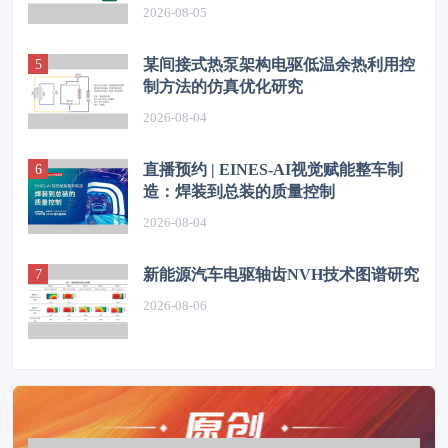
2026-08-05
某间接式热泵架构电驱低温余热利用控
制方法的仿真优化研究
2026-08-04
直播预约 | EINES-AI视觉赋能整车制
造：焊装到总装的质量控制
2026-08-04
新能源汽车电驱轴齿NVH技术图谱研究
2026-08-06