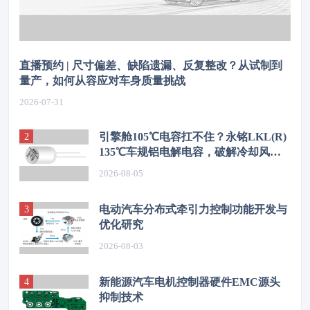
直播预约 | 尺寸偏差、缺陷遗漏、反复整改？从试制到
量产，如何从容应对车身质量挑战
2026-07-31
引擎舱105℃电容扛不住？永铭LKL(R)
135℃车规铝电解电容，破解冷却风扇
高温振动失效难题
2026-08-05
电动汽车分布式牵引力控制功能开发与
优化研究
2026-08-03
新能源汽车电机控制器硬件EMC源头
抑制技术