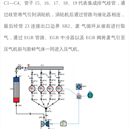
C1—C4。管子 15、16、17、18、19 代表集成排气歧管，通
过歧管将气引到涡轮机，涡轮机后通过管路与催化器相连，
最后经管 23 连接出口边界 SB2。废 气循环从催前进行取
气，通过 EGR 管路、EGR 中冷器以及 EGR 阀将废气引至
压气机前与新鲜气体一同进入压气机。