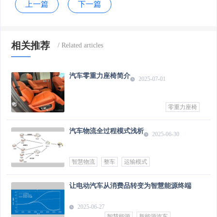
上一篇
下一篇
相关推荐
汽车零重力座椅简介
2025-07-01
零重力座椅
汽车物流全过程模式浅析
2025-06-30
智慧物流
整车
运输模式
让电动汽车从消费品转变为智慧能源终端
2025-06-27
智慧能源
新能源汽车