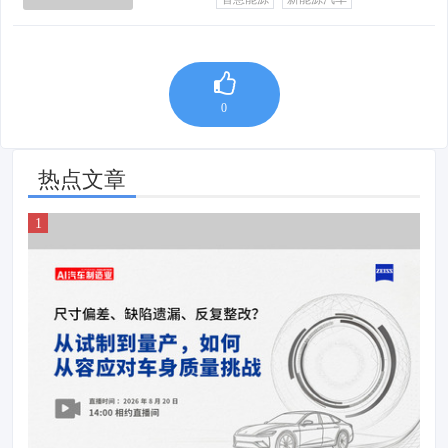
0
热点文章