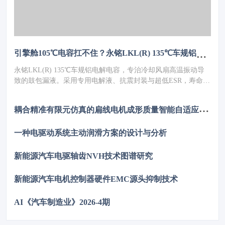
引擎舱105℃电容扛不住？永铭LKL(R) 135℃车规铝电解电容，破解冷却风扇高温振动失效难题
永铭LKL(R) 135℃车规铝电解电容，专治冷却风扇高温振动导
致的鼓包漏液。采用专用电解液、抗震封装与超低ESR，寿命超
5000h，失效率≤10PPM（传统方案300PPM）。可PIN TO PIN替
代NCC GPD/GVD，不改板。100万颗用量售后赔付从45万降至
耦
合精准有限元仿真的扁线电机成形质量智能自适应管控数字孪生系统
近零，全生命周期成本优势显著，助力国产化替代。
一种电驱动系统主动润滑方案的设计与分析
新能源汽车电驱轴齿NVH技术图谱研究
新能源汽车电机控制器硬件EMC源头抑制技术
AI《汽车制造业》2026-4期