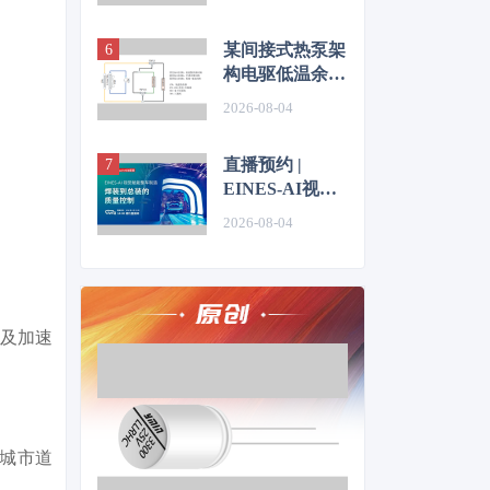
技术
某间接式热泵架
构电驱低温余热
利用控制方法的
2026-08-04
仿真优化研究
直播预约 |
EINES-AI视觉
赋能整车制造：
2026-08-04
焊装到总装的质
量控制
施及加速
理城市道