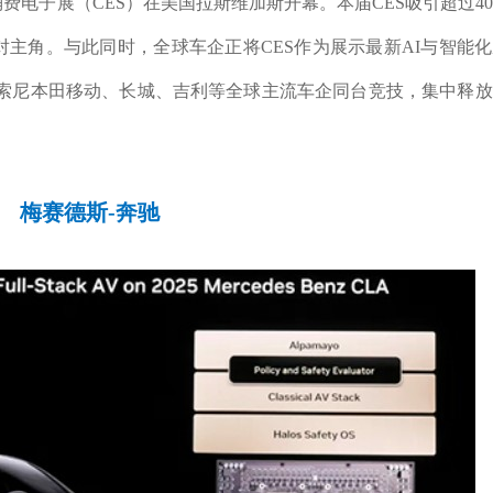
费电子展（CES）在美国拉斯维加斯开幕。本届CES吸引超过40
主角。与此同时，全球车企正将CES作为展示最新AI与智能
、索尼本田移动、长城、吉利等全球主流车企同台竞技，集中释
梅赛德斯-奔驰