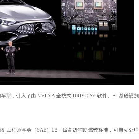
车型，引入了由 NVIDIA 全栈式 DRIVE AV 软件、AI 基础设
机工程师学会（SAE）L2 + 级高级辅助驾驶标准，可自动处