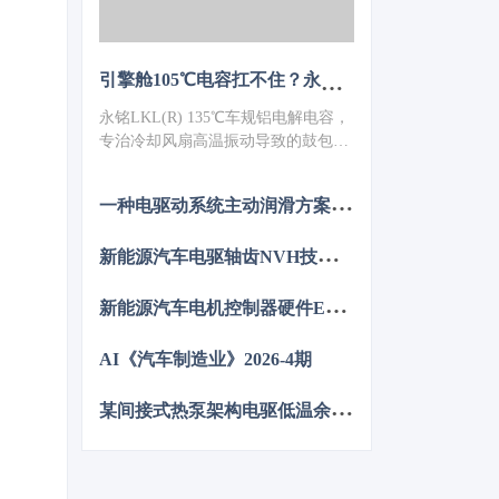
引擎舱105℃电容扛不住？永铭LKL(R) 135℃车规铝电解电容，破解冷却风扇高温振动失效难题
永铭LKL(R) 135℃车规铝电解电容，
专治冷却风扇高温振动导致的鼓包漏
液。采用专用电解液、抗震封装与超
低ESR，寿命超5000h，失效率
一
种电驱动系统主动润滑方案的设计与分析
≤10PPM（传统方案300PPM）。可
PIN TO PIN替代NCC GPD/GVD，不
新
能源汽车电驱轴齿NVH技术图谱研究
改板。100万颗用量售后赔付从45万
降至近零，全生命周期成本优势显
新
能源汽车电机控制器硬件EMC源头抑制技术
著，助力国产化替代。
AI《汽车制造业》2026-4期
某
间接式热泵架构电驱低温余热利用控制方法的仿真优化研究