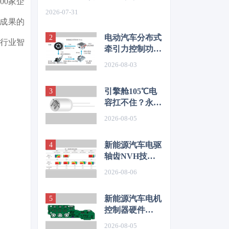
00家企
如何从容应对车身质量挑战
2026-07-31
化成果的
电动汽车分布式
放行业智
牵引力控制功能
开发与优化研究
2026-08-03
引擎舱105℃电
容扛不住？永铭
LKL(R) 135℃
2026-08-05
车规铝电解电
容，破解冷却风
新能源汽车电驱
扇高温振动失效
轴齿NVH技术
难题
图谱研究
2026-08-06
新能源汽车电机
控制器硬件
EMC源头抑制
2026-08-05