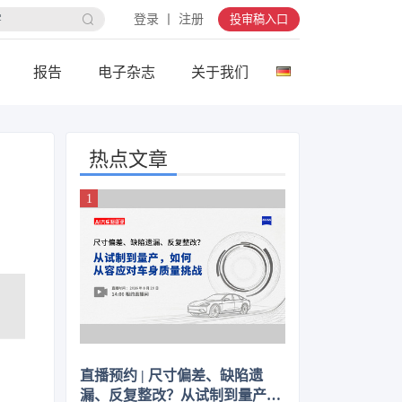
登录 丨 注册
投审稿入口
报告
电子杂志
关于我们
热点文章
直播预约 | 尺寸偏差、缺陷遗
漏、反复整改？从试制到量产，