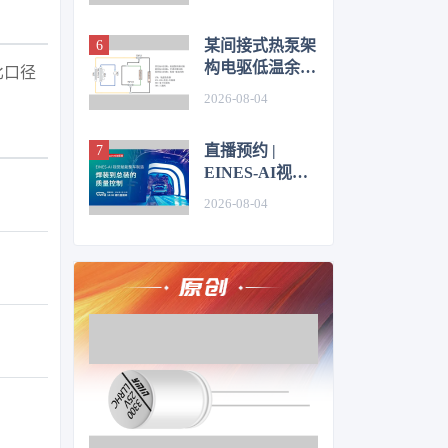
技术
某间接式热泵架
构电驱低温余热
比口径
利用控制方法的
2026-08-04
仿真优化研究
直播预约 |
EINES-AI视觉
赋能整车制造：
2026-08-04
焊装到总装的质
量控制