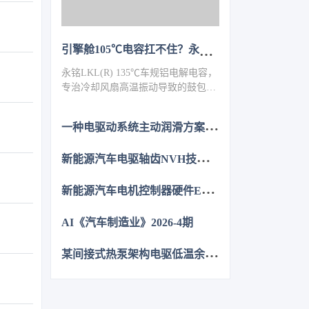
引擎舱105℃电容扛不住？永铭LKL(R) 135℃车规铝电解电容，破解冷却风扇高温振动失效难题
永铭LKL(R) 135℃车规铝电解电容，
专治冷却风扇高温振动导致的鼓包漏
液。采用专用电解液、抗震封装与超
低ESR，寿命超5000h，失效率
一
种电驱动系统主动润滑方案的设计与分析
≤10PPM（传统方案300PPM）。可
PIN TO PIN替代NCC GPD/GVD，不
新
能源汽车电驱轴齿NVH技术图谱研究
改板。100万颗用量售后赔付从45万
降至近零，全生命周期成本优势显
新
能源汽车电机控制器硬件EMC源头抑制技术
著，助力国产化替代。
AI《汽车制造业》2026-4期
某
间接式热泵架构电驱低温余热利用控制方法的仿真优化研究