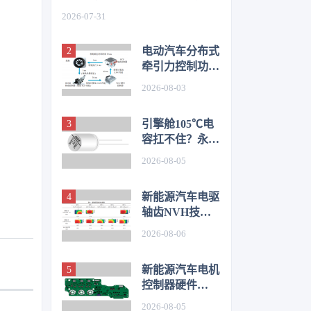
如何从容应对车身质量挑战
2026-07-31
电动汽车分布式
牵引力控制功能
开发与优化研究
2026-08-03
引擎舱105℃电
容扛不住？永铭
LKL(R) 135℃
2026-08-05
车规铝电解电
容，破解冷却风
新能源汽车电驱
扇高温振动失效
轴齿NVH技术
难题
图谱研究
2026-08-06
新能源汽车电机
控制器硬件
EMC源头抑制
2026-08-05