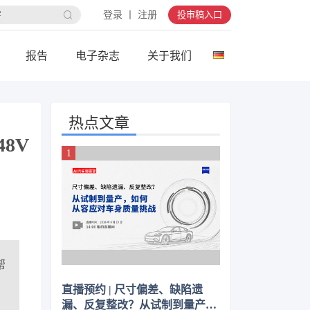
登录 丨 注册
投审稿入口
报告
电子杂志
关于我们
热点文章
8V
帮
直播预约 | 尺寸偏差、缺陷遗
漏、反复整改？从试制到量产，