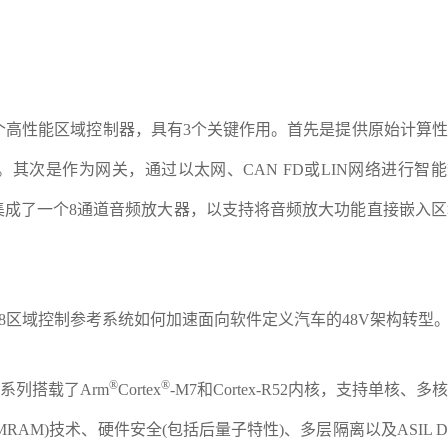
一个高性能区域控制器，具有3个关键作用。首先是提供原始计算
其次是作为网关，通过以太网、CAN FD或LIN网络进行智
成了一个8通道音频放大器，以支持将音频放大功能直接嵌入区
Z248区域控制参考系统如何加速面向软件定义汽车的48V架构转型
®
®
系列搭载了Arm
Cortex
-M7和Cortex-R52内核，支持单核、多
AM)技术、硬件安全(包括后量子特性)、多层隔离以及ASIL 