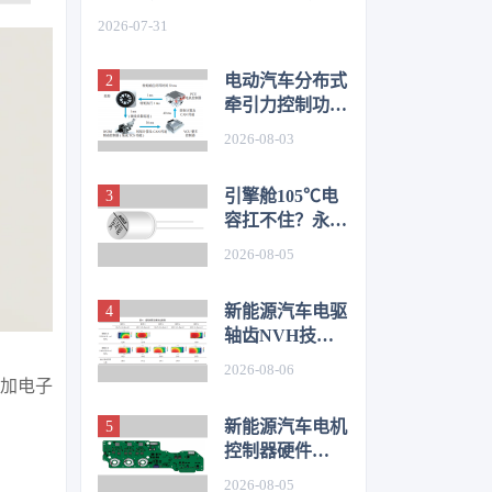
如何从容应对车身质量挑战
2026-07-31
电动汽车分布式
牵引力控制功能
开发与优化研究
2026-08-03
引擎舱105℃电
容扛不住？永铭
LKL(R) 135℃
2026-08-05
车规铝电解电
容，破解冷却风
新能源汽车电驱
扇高温振动失效
轴齿NVH技术
难题
图谱研究
2026-08-06
增加电子
新能源汽车电机
控制器硬件
EMC源头抑制
2026-08-05