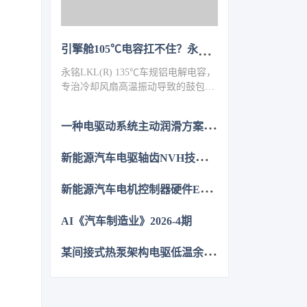
引擎舱105℃电容扛不住？永铭LKL(R) 135℃车规铝电解电容，破解冷却风扇高温振动失效难题
永铭LKL(R) 135℃车规铝电解电容，
专治冷却风扇高温振动导致的鼓包漏
液。采用专用电解液、抗震封装与超
低ESR，寿命超5000h，失效率
一
种电驱动系统主动润滑方案的设计与分析
≤10PPM（传统方案300PPM）。可
PIN TO PIN替代NCC GPD/GVD，不
新
能源汽车电驱轴齿NVH技术图谱研究
改板。100万颗用量售后赔付从45万
降至近零，全生命周期成本优势显
新
能源汽车电机控制器硬件EMC源头抑制技术
著，助力国产化替代。
AI《汽车制造业》2026-4期
某
间接式热泵架构电驱低温余热利用控制方法的仿真优化研究