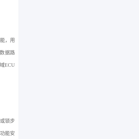
性能，用
能数据路
域ECU
。
核或锁步
D功能安