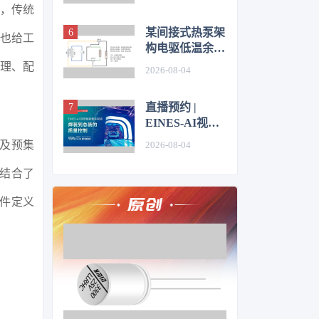
技术
求，传统
某间接式热泵架
，也给工
构电驱低温余热
利用控制方法的
管理、配
2026-08-04
仿真优化研究
直播预约 |
EINES-AI视觉
赋能整车制造：
以及预集
2026-08-04
焊装到总装的质
量控制
，结合了
件定义