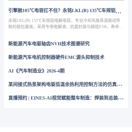
引擎舱105℃电容扛不住？永铭LKL(R) 135℃车规铝电解电容，破解冷却风扇高温振动失效难题
永铭LKL(R) 135℃车规铝电解电容，专治冷却风扇高温振动导
致的鼓包漏液。采用专用电解液、抗震封装与超低ESR，寿命超
5000h，失效率≤10PPM（传统方案300PPM）。可PIN TO PIN替
代NCC GPD/GVD，不改板。100万颗用量售后赔付从45万降至
新能源汽车电驱轴齿NVH技术图谱研究
近零，全生命周期成本优势显著，助力国产化替代。
新能源汽车电机控制器硬件EMC源头抑制技术
AI《汽车制造业》2026-4期
某
间接式热泵架构电驱低温余热利用控制方法的仿真优化研究
直
播预约 | EINES-AI视觉赋能整车制造：焊装到总装的质量控制