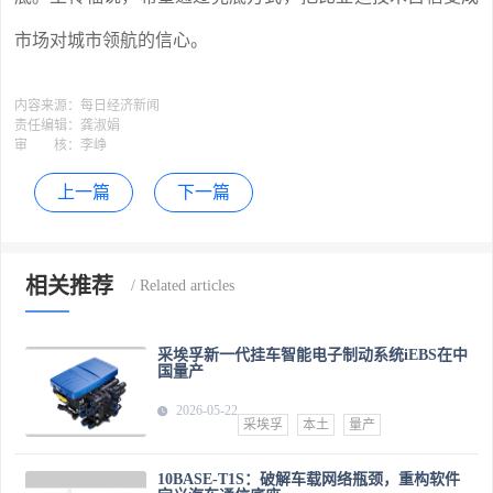
市场对城市领航的信心。
内容来源：
每日经济新闻
责任编辑：
龚淑娟
审 核：
李峥
上一篇
下一篇
相关推荐
采埃孚新一代挂车智能电子制动系统iEBS在中
国量产
2026-05-22
采埃孚
本土
量产
10BASE-T1S：破解车载网络瓶颈，重构软件