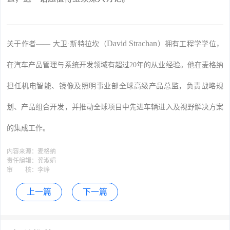
David Strachan
关于作者—— 大卫·斯特拉坎（
）拥有工程学学位，
在汽车产品管理与系统开发领域有超过20年的从业经验。他在麦格纳
担任机电智能、镜像及照明事业部全球高级产品总监，负责战略规
划、产品组合开发，并推动全球项目中先进车辆进入及视野解决方案
的集成工作。
内容来源：
麦格纳
责任编辑：
龚淑娟
审 核：
李峥
上一篇
下一篇