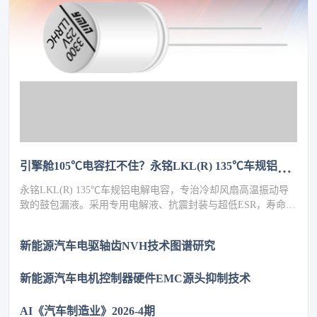
引擎舱105℃电容扛不住？永铭LKL(R) 135℃车规铝电解电容，破解冷却风扇高温振动失效难题
永铭LKL(R) 135℃车规铝电解电容，专治冷却风扇高温振动导
致的鼓包漏液。采用专用电解液、抗震封装与超低ESR，寿命超
5000h，失效率≤10PPM（传统方案300PPM）。可PIN TO PIN替
代NCC GPD/GVD，不改板。100万颗用量售后赔付从45万降至
新能源汽车电驱轴齿NVH技术图谱研究
近零，全生命周期成本优势显著，助力国产化替代。
新能源汽车电机控制器硬件EMC源头抑制技术
AI《汽车制造业》2026-4期