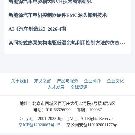
新能源汽车电驱轴齿NVH技术图谱研究
新能源汽车电机控制器硬件EMC源头抑制技术
AI《汽车制造业》2026-4期
某
间接式热泵架构电驱低温余热利用控制方法的仿真优化研究
关于我们
弗戈之窗
产品与服务
企业简介
企业文化
人才发展
全球资源
地址：北京市西城区百万庄大街22号院2号楼3层A区
电话：010-63326090
邮编：100037
Copyright 2001-2022 Jigong Vogel All Rights Reserved.
京ICP备12020067号-15
京公网安备110102001177号