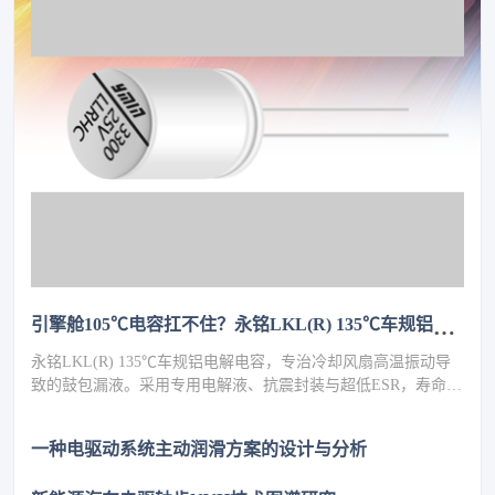
引擎舱105℃电容扛不住？永铭LKL(R) 135℃车规铝电解电容，破解冷却风扇高温振动失效难题
永铭LKL(R) 135℃车规铝电解电容，专治冷却风扇高温振动导
致的鼓包漏液。采用专用电解液、抗震封装与超低ESR，寿命超
5000h，失效率≤10PPM（传统方案300PPM）。可PIN TO PIN替
代NCC GPD/GVD，不改板。100万颗用量售后赔付从45万降至
一种电驱动系统主动润滑方案的设计与分析
近零，全生命周期成本优势显著，助力国产化替代。