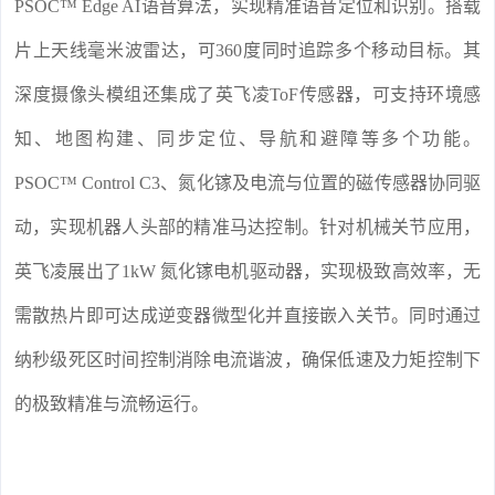
PSOC™ Edge AI语音算法，实现精准语音定位和识别。搭载
片上天线毫米波雷达，可360度同时追踪多个移动目标。其
深度摄像头模组还集成了英飞凌ToF传感器，可支持环境感
知、地图构建、同步定位、导航和避障等多个功能。
PSOC™ Control C3、氮化镓及电流与位置的磁传感器协同驱
动，实现机器人头部的精准马达控制。针对机械关节应用，
英飞凌展出了1kW 氮化镓电机驱动器，实现极致高效率，无
需散热片即可达成逆变器微型化并直接嵌入关节。同时通过
纳秒级死区时间控制消除电流谐波，确保低速及力矩控制下
的极致精准与流畅运行。