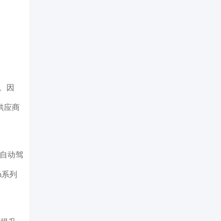
。因
供应商
局自动驾
m系列