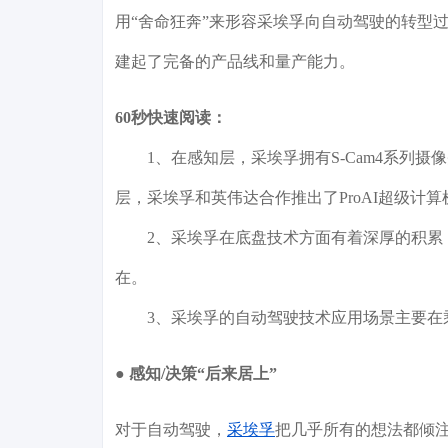
用“舍命狂奔”来形容采埃孚向自动驾驶的转型
建起了完备的产品线和量产能力。
60秒快速阅读：
1、在感知层，采埃孚拥有S-Cam4系列摄像
层，采埃孚和英伟达合作推出了ProAI超级计算
2、采埃孚在底盘技术方面有着深厚的积累，
在。
3、采埃孚的自动驾驶技术应用场景主要在乘
● 感知/决策“后来居上”
对于自动驾驶，
采埃孚
把几乎所有的想法都倾注在