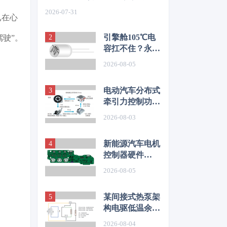
如何从容应对车身质量挑战
2026-07-31
已在心
引擎舱105℃电
驶”。
容扛不住？永铭
LKL(R) 135℃
2026-08-05
车规铝电解电
容，破解冷却风
电动汽车分布式
扇高温振动失效
牵引力控制功能
难题
开发与优化研究
2026-08-03
新能源汽车电机
控制器硬件
EMC源头抑制
2026-08-05
技术
某间接式热泵架
构电驱低温余热
利用控制方法的
2026-08-04