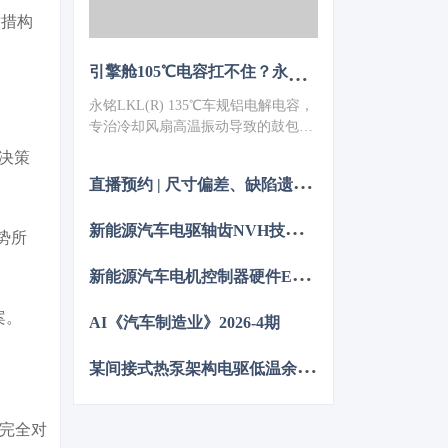
举措构
引擎舱105℃电容扛不住？永铭LKL(R) 135℃车规铝电解电容，破解冷却风扇高温振动失效难题
永铭LKL(R) 135℃车规铝电解电容，
专治冷却风扇高温振动导致的鼓包漏
液。采用专用电解液、抗震封装与超
决策
低ESR，寿命超5000h，失效率
直
播预约 | 尺寸偏差、缺陷遗漏、反复整改？从试制到量产，如何从容应对车身质量挑战
≤10PPM（传统方案300PPM）。可
PIN TO PIN替代NCC GPD/GVD，不
新
能源汽车电驱轴齿NVH技术图谱研究
改板。100万颗用量售后赔付从45万
势所
降至近零，全生命周期成本优势显
新
能源汽车电机控制器硬件EMC源头抑制技术
著，助力国产化替代。
案。
AI《汽车制造业》2026-4期
某
间接式热泵架构电驱低温余热利用控制方法的仿真优化研究
好完全对