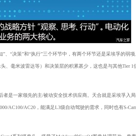
”、“决策”和“执行”三个环节中，有两个环节还是采埃孚的弱项
、毫米波雷达等）和决策层的积累甚少，这也是与其他Tier 1
合，后者是一家领先的主/被动安全技术供应商。天合就是采埃孚入
00/AC100/AC20，能满足L3级自动驾驶的需求，同时也有S-Ca