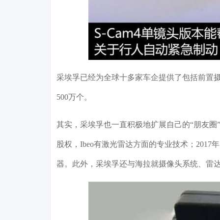
采埃孚已经为全球十多家车企提供了包括前置摄像
500万个。
其实，采埃孚也一直积极地扩展自己的“朋友圈”，
股权，Ibeo有激光雷达方面的专业技术；2017
器。此外，采埃孚还与海拉就摄像头系统、雷