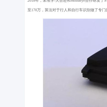
2018年，采埃孚-天合还和Mobileye合作研发了
至170万，算法对于行人和自行车识别做了专门