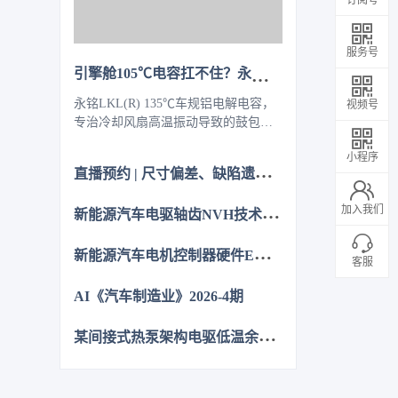
服务号
引擎舱105℃电容扛不住？永铭LKL(R) 135℃车规铝电解电容，破解冷却风扇高温振动失效难题
永铭LKL(R) 135℃车规铝电解电容，
视频号
专治冷却风扇高温振动导致的鼓包漏
液。采用专用电解液、抗震封装与超
小程序
低ESR，寿命超5000h，失效率
直
播预约 | 尺寸偏差、缺陷遗漏、反复整改？从试制到量产，如何从容应对车身质量挑战
≤10PPM（传统方案300PPM）。可PIN
TO PIN替代NCC GPD/GVD，不改
新
能源汽车电驱轴齿NVH技术图谱研究
加入我们
板。100万颗用量售后赔付从45万降至
近零，全生命周期成本优势显著，助
新
能源汽车电机控制器硬件EMC源头抑制技术
力国产化替代。
客服
AI《汽车制造业》2026-4期
某
间接式热泵架构电驱低温余热利用控制方法的仿真优化研究