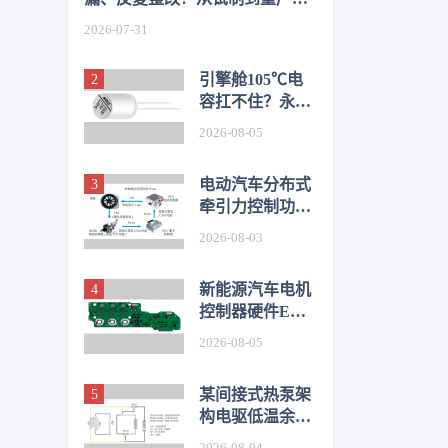
如何从容应对车身质量挑战
2026-07-31
引擎舱105℃电
容扛不住？永铭
LKL(R) 135℃车
2026-08-05
规铝电解电容，
破解冷却风扇高
电动汽车分布式
温振动失效难题
牵引力控制功能
开发与优化研究
2026-08-03
新能源汽车电机
控制器硬件EMC
源头抑制技术
2026-08-05
某间接式热泵架
构电驱低温余热
利用控制方法的
2026-08-04