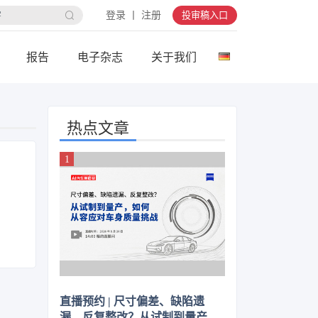
登录 丨 注册
投审稿入口
报告
电子杂志
关于我们
热点文章
直播预约 | 尺寸偏差、缺陷遗
漏、反复整改？从试制到量产，