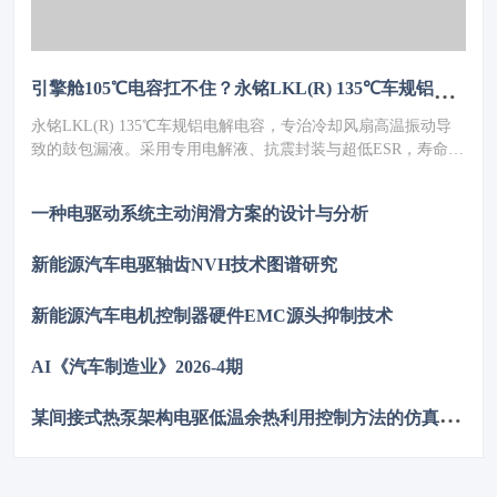
引擎舱105℃电容扛不住？永铭LKL(R) 135℃车规铝电解电容，破解冷却风扇高温振动失效难题
永铭LKL(R) 135℃车规铝电解电容，专治冷却风扇高温振动导
致的鼓包漏液。采用专用电解液、抗震封装与超低ESR，寿命超
5000h，失效率≤10PPM（传统方案300PPM）。可PIN TO PIN替
代NCC GPD/GVD，不改板。100万颗用量售后赔付从45万降至
一种电驱动系统主动润滑方案的设计与分析
近零，全生命周期成本优势显著，助力国产化替代。
新能源汽车电驱轴齿NVH技术图谱研究
新能源汽车电机控制器硬件EMC源头抑制技术
AI《汽车制造业》2026-4期
某
间接式热泵架构电驱低温余热利用控制方法的仿真优化研究