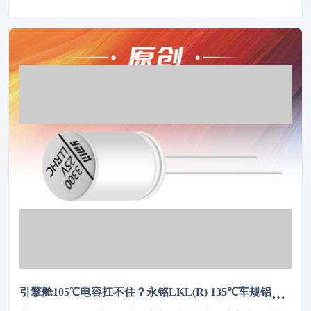
引擎舱105℃电容扛不住？永铭LKL(R) 135℃车规铝电解电容，破解冷却风扇高温振动失效难题