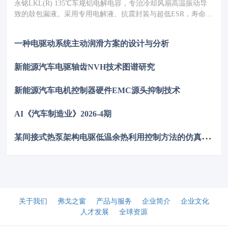
永铭LKL(R) 135℃车规铝电解电容，专治冷却风扇高温振动导
致的鼓包漏液。采用专用电解液、抗震封装与超低ESR，寿命超
5000h，失效率≤10PPM（传统方案300PPM）。可PIN TO PIN替
代NCC GPD/GVD，不改板。100万颗用量售后赔付从45万降至
一种电驱动系统主动润滑方案的设计与分析
近零，全生命周期成本优势显著，助力国产化替代。
新能源汽车电驱轴齿NVH技术图谱研究
新能源汽车电机控制器硬件EMC源头抑制技术
AI《汽车制造业》2026-4期
某
间接式热泵架构电驱低温余热利用控制方法的仿真优化研究
关于我们
弗戈之窗
产品与服务
企业简介
企业文化
人才发展
全球资源