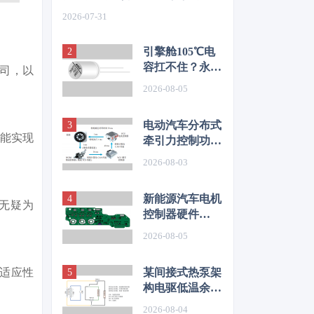
如何从容应对车身质量挑战
2026-07-31
引擎舱105℃电
容扛不住？永铭
公司，以
LKL(R) 135℃
2026-08-05
车规铝电解电
容，破解冷却风
电动汽车分布式
扇高温振动失效
也能实现
牵引力控制功能
难题
开发与优化研究
2026-08-03
新能源汽车电机
无疑为
控制器硬件
EMC源头抑制
2026-08-05
技术
某间接式热泵架
适应性
构电驱低温余热
利用控制方法的
2026-08-04