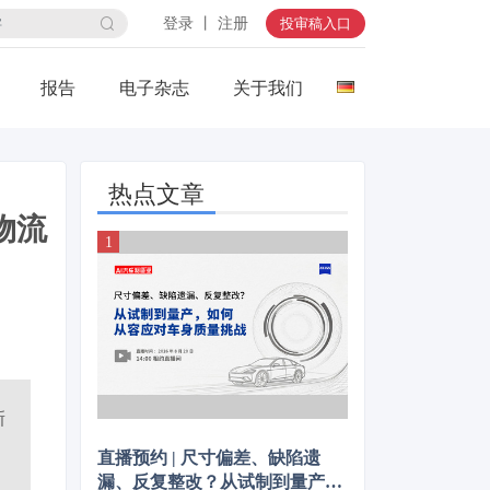
登录 丨 注册
投审稿入口
报告
电子杂志
关于我们
热点文章
物流
新
直播预约 | 尺寸偏差、缺陷遗
漏、反复整改？从试制到量产，