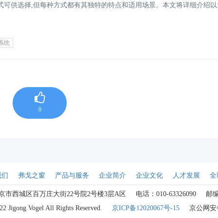
式可供选择,但每种方式都有其独特的特点和适用场景。本文将详细介绍以
线、串行通信和工业无线通信这4种通信方式。
系统
0
我们
弗戈之窗
产品与服务
企业简介
企业文化
人才发展
全
京市西城区百万庄大街22号院2号楼3层A区
电话：010-63326090
邮编
2 Jigong Vogel All Rights Reserved.
京ICP备12020067号-15
京公网安备1