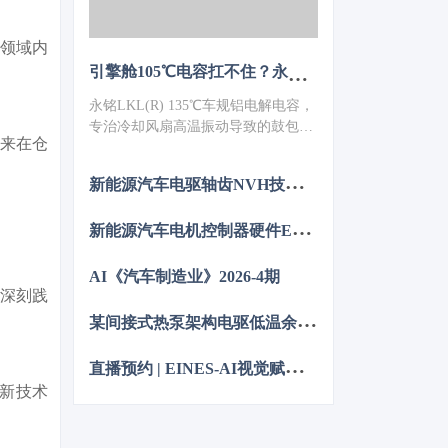
各自领域内
引擎舱105℃电容扛不住？永铭LKL(R) 135℃车规铝电解电容，破解冷却风扇高温振动失效难题
永铭LKL(R) 135℃车规铝电解电容，
专治冷却风扇高温振动导致的鼓包漏
未来在仓
液。采用专用电解液、抗震封装与超
低ESR，寿命超5000h，失效率
新
能源汽车电驱轴齿NVH技术图谱研究
≤10PPM（传统方案300PPM）。可
PIN TO PIN替代NCC GPD/GVD，不
新
能源汽车电机控制器硬件EMC源头抑制技术
改板。100万颗用量售后赔付从45万
降至近零，全生命周期成本优势显
著，助力国产化替代。
AI《汽车制造业》2026-4期
的深刻践
某
间接式热泵架构电驱低温余热利用控制方法的仿真优化研究
直
播预约 | EINES-AI视觉赋能整车制造：焊装到总装的质量控制
新技术