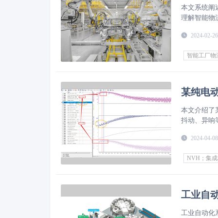
本文系统阐
理解智能物
的方法论。
2024-02-26
智能工厂物
某纯电动
本文介绍了
抖动、异响
依据分析通
2024-04-08
周期，降低
NVH；集
工业自
工业自动化