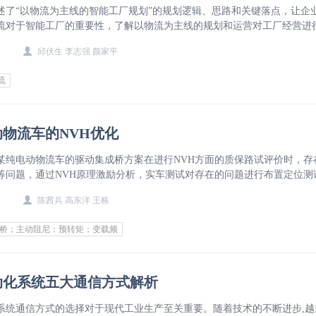
述了“以物流为主线的智能工厂规划”的规划逻辑、思路和关键落点，让企
流对于智能工厂的重要性，了解以物流为主线的规划和运营对工厂经营进
以期对智能工厂的规划、建设和运营有所助益。
邱伏生 李志强 颜家平
流
物流车的NVH优化
某纯电动物流车的驱动集成桥方案在进行NVH方面的质保路试评价时，存
等问题，通过NVH原理激励分析，实车测试对存在的问题进行布置定位测
过策略控制优化，达到了整车评价要求，实车上取得了良好的效果，保证
陈茜兵 高东洋 王栋
了整车开发成本。
成桥；主动阻尼；预转矩；变载频
动化系统五大通信方式解析
系统通信方式的选择对于现代工业生产至关重要。随着技术的不断进步,越