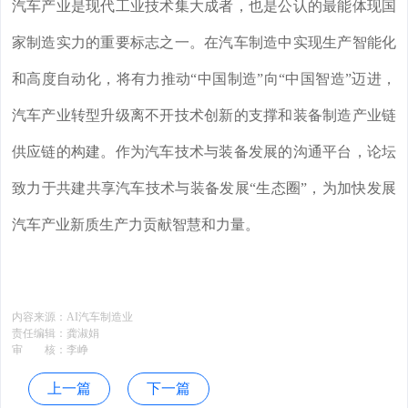
汽车产业是现代工业技术集大成者，也是公认的最能体现国
家制造实力的重要标志之一。在汽车制造中实现生产智能化
和高度自动化，将有力推动“中国制造”向“中国智造”迈进，
汽车产业转型升级离不开技术创新的支撑和装备制造产业链
供应链的构建。作为汽车技术与装备发展的沟通平台，论坛
致力于共建共享汽车技术与装备发展“生态圈”，为加快发展
汽车产业新质生产力贡献智慧和力量。
内容来源：
AI汽车制造业
责任编辑：
龚淑娟
审 核：
李峥
上一篇
下一篇