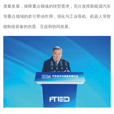
质量发展，保障重点领域的转型需求，充分发挥新能源汽车
等重点领域的牵引带动作用，强化与工业母机、机器人等智
能制造装备的供需、互促和协同发展。