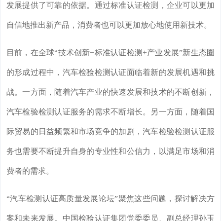
发展提供了可靠的依据。通过标准认证检测，企业可以更加
自信地推出新产品，消费者也可以更加放心地使用新技术。
目前，在全球“技术创新+标准认证检测+产业发展”新生态圈
的形成过程中，汽车检验检测认证面临着新的发展机遇和挑
战。一方面，随着汽车产业的快速发展和技术的不断创新，
汽车检验检测认证服务的需求不断增长。另一方面，随着国
际贸易的日益频繁和市场竞争的加剧，汽车检验检测认证服
务也需要不断提升自身的专业性和公信力，以满足市场和消
费者的需求。
“汽车检测认证高质量发展论坛”聚焦这些问题，探讨解决方
案和未来发展。中国检验认证集团党委委员、副总经理孙玉