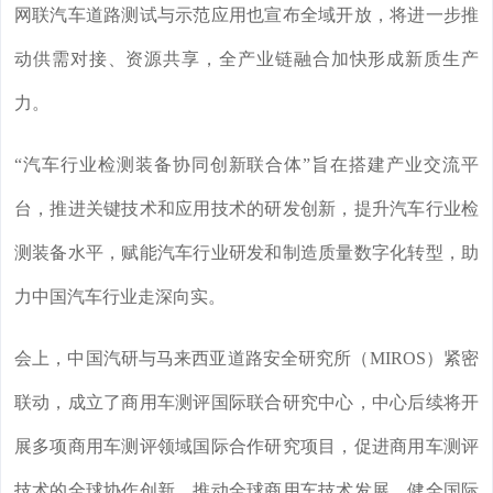
网联汽车道路测试与示范应用也宣布全域开放，将进一步推
动供需对接、资源共享，全产业链融合加快形成新质生产
力。
“汽车行业检测装备协同创新联合体”旨在搭建产业交流平
台，推进关键技术和应用技术的研发创新，提升汽车行业检
测装备水平，赋能汽车行业研发和制造质量数字化转型，助
力中国汽车行业走深向实。
会上，中国汽研与马来西亚道路安全研究所（MIROS）紧密
联动，成立了商用车测评国际联合研究中心，中心后续将开
展多项商用车测评领域国际合作研究项目，促进商用车测评
技术的全球协作创新，推动全球商用车技术发展，健全国际