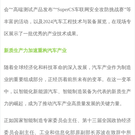
会”“高端测试产品发布”“SuperCS车联网安全攻防挑战赛”等
丰富的活动，以及2024汽车工程技术与装备展览，在现场专
区展示了一批优秀的产业技术成果。
新质生产力加速重构汽车产业
随着全球经济化和科技革命的深入发展，汽车产业作为制造
业的重要组成部分，正经历着前所未有的变革。在这一变革
中，以智能化新能源汽车、智能制造装备为代表的新质生产
力的崛起，成为了推动汽车产业高质量发展的关键力量。
正如国家智能制造专家委员会主任、第十三届全国政协经济
委员会副主任、工业和信息化部原副部长苏波在致辞中所