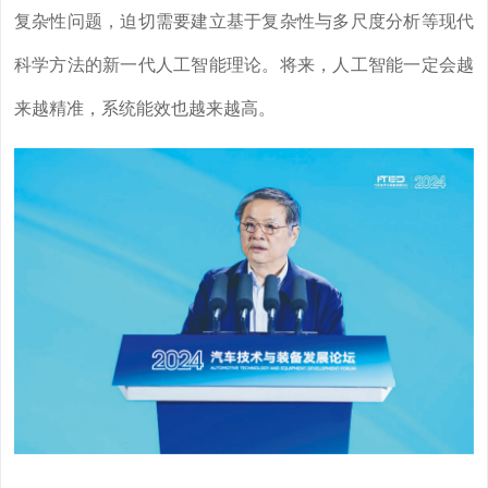
复杂性问题，迫切需要建立基于复杂性与多尺度分析等现代
科学方法的新一代人工智能理论。将来，人工智能一定会越
来越精准，系统能效也越来越高。