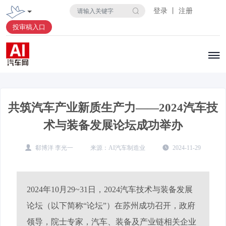
登录 丨 注册
投审稿入口
共筑汽车产业新质生产力——2024汽车技
术与装备发展论坛成功举办
郗博洋 李光一
AI汽车制造业
2024-11-29
2024年10月29~31日，2024汽车技术与装备发展
论坛（以下简称“论坛”）在苏州成功召开，政府
领导，院士专家，汽车、装备及产业链相关企业