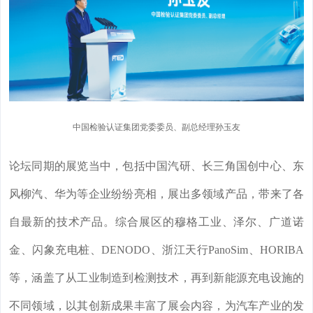
中国检验认证集团党委委员、副总经理孙玉友
论坛同期的展览当中，包括中国汽研、长三角国创中心、东
风柳汽、华为等企业纷纷亮相，展出多领域产品，带来了各
自最新的技术产品。综合展区的穆格工业、泽尔、广道诺
金、闪象充电桩、DENODO、浙江天行PanoSim、HORIBA
等，涵盖了从工业制造到检测技术，再到新能源充电设施的
不同领域，以其创新成果丰富了展会内容，为汽车产业的发