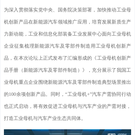
为深入贯彻落实党中央、国务院决策部署，加快推动工业母
机创新产品在新能源汽车领域推广应用，培育发展新质生产
力新动能，工业和信息化部装备工业发展中心面向工业母机
企业征集梳理新能源汽车及零部件制造用工业母机创新产
品，在本次论坛上正式发布了汇编形成的《工业母机创新产
品手册（新能源汽车及零部件制造）》，充分展示了我国工
业母机重点企业围绕新能源汽车及零部件制造典型场景推出
的100余项创新产品。同时，“工业母机+”汽车产需协同行动
也正式启动，将有效促进工业母机与汽车产业的产需对接，
打造工业母机与汽车产业生态共同体。