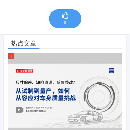
0
热点文章