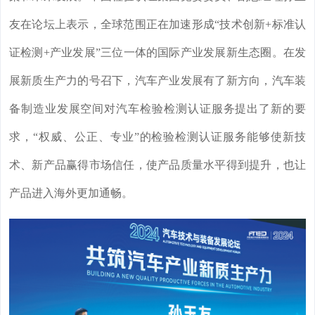
友在论坛上表示，全球范围正在加速形成“技术创新+标准认
证检测+产业发展”三位一体的国际产业发展新生态圈。在发
展新质生产力的号召下，汽车产业发展有了新方向，汽车装
备制造业发展空间对汽车检验检测认证服务提出了新的要
求，“权威、公正、专业”的检验检测认证服务能够使新技
术、新产品赢得市场信任，使产品质量水平得到提升，也让
产品进入海外更加通畅。