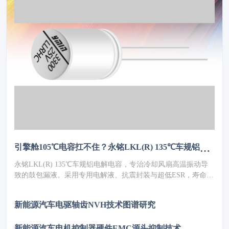
引擎舱105℃电容扛不住？永铭LKL(R) 135℃车规铝电解电容，破解冷却风扇高温振动失效难题
永铭LKL(R) 135℃车规铝电解电容，专治冷却风扇高温振动导
致的鼓包漏液。采用专用电解液、抗震封装与超低ESR，寿命超
5000h，失效率≤10PPM（传统方案300PPM）。可PIN TO PIN替
代NCC GPD/GVD，不改板。100万颗用量售后赔付从45万降至
新能源汽车电驱轴齿NVH技术图谱研究
近零，全生命周期成本优势显著，助力国产化替代。
新能源汽车电机控制器硬件EMC源头抑制技术