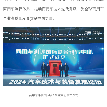
商用车测评体系，推动商用车技术迭代升级，为全球商用车
产业高质量发展贡献中国力量。
商用车评测国际联合研究中心成立仪式