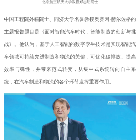
北京航空航天大学教授郑志明院士
中国工程院外籍院士、同济大学名誉教授奥赛因·赫尔佐格的
主题报告题目是《面对智能汽车时代，智能制造的创新与挑
战》。他认为，基于人工智能的数字孪生技术是实现智能汽
车领域可持续先进制造和物流的关键，可优化碳排放、提高
效率与弹性，并带来范式转变，从集中式系统转向自主系
统，在汽车制造和物流的各个环节发挥重要作用。