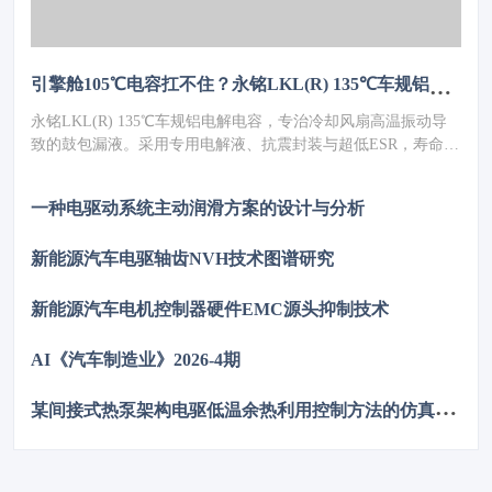
引擎舱105℃电容扛不住？永铭LKL(R) 135℃车规铝电解电容，破解冷却风扇高温振动失效难题
永铭LKL(R) 135℃车规铝电解电容，专治冷却风扇高温振动导
致的鼓包漏液。采用专用电解液、抗震封装与超低ESR，寿命超
5000h，失效率≤10PPM（传统方案300PPM）。可PIN TO PIN替
代NCC GPD/GVD，不改板。100万颗用量售后赔付从45万降至
一种电驱动系统主动润滑方案的设计与分析
近零，全生命周期成本优势显著，助力国产化替代。
新能源汽车电驱轴齿NVH技术图谱研究
新能源汽车电机控制器硬件EMC源头抑制技术
AI《汽车制造业》2026-4期
某
间接式热泵架构电驱低温余热利用控制方法的仿真优化研究