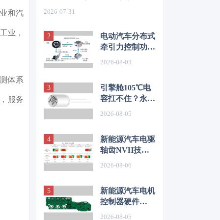
如何从容应对车身质量挑战
2026-07-31
业和汽
础工业，
电动汽车分布式
牵引力控制功能
开发与优化研究
2026-08-03
测体系
引擎舱105℃电
容扛不住？永铭
%，服务
LKL(R) 135℃
2026-08-05
车规铝电解电
容，破解冷却风
新能源汽车电驱
扇高温振动失效
轴齿NVH技术
难题
图谱研究
2026-08-06
新能源汽车电机
控制器硬件
EMC源头抑制
2026-08-05