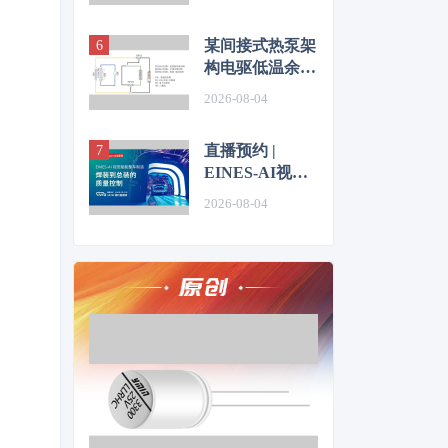
技术
某间接式热泵架
构电驱低温余热
利用控制方法的
2026-08-04
仿真优化研究
直播预约 |
EINES-AI视觉
赋能整车制造：
2026-08-04
焊装到总装的质
量控制