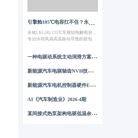
引擎舱105℃电容扛不住？永铭LKL(R) 135℃车规铝电解电容，破解冷却风扇高温振动失效难题
永铭LKL(R) 135℃车规铝电解电容，
专治冷却风扇高温振动导致的鼓包漏
液。采用专用电解液、抗震封装与超
低ESR，寿命超5000h，失效率
一
种电驱动系统主动润滑方案的设计与分析
≤10PPM（传统方案300PPM）。可
PIN TO PIN替代NCC GPD/GVD，不
新
能源汽车电驱轴齿NVH技术图谱研究
改板。100万颗用量售后赔付从45万
降至近零，全生命周期成本优势显
新
能源汽车电机控制器硬件EMC源头抑制技术
著，助力国产化替代。
AI《汽车制造业》2026-4期
某
间接式热泵架构电驱低温余热利用控制方法的仿真优化研究