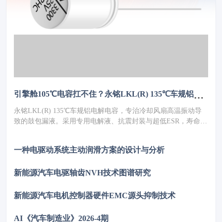
引擎舱105℃电容扛不住？永铭LKL(R) 135℃车规铝电解电容，破解冷却风扇高温振动失效难题
永铭LKL(R) 135℃车规铝电解电容，专治冷却风扇高温振动导
致的鼓包漏液。采用专用电解液、抗震封装与超低ESR，寿命超
5000h，失效率≤10PPM（传统方案300PPM）。可PIN TO PIN替
代NCC GPD/GVD，不改板。100万颗用量售后赔付从45万降至
一种电驱动系统主动润滑方案的设计与分析
近零，全生命周期成本优势显著，助力国产化替代。
新能源汽车电驱轴齿NVH技术图谱研究
新能源汽车电机控制器硬件EMC源头抑制技术
AI《汽车制造业》2026-4期