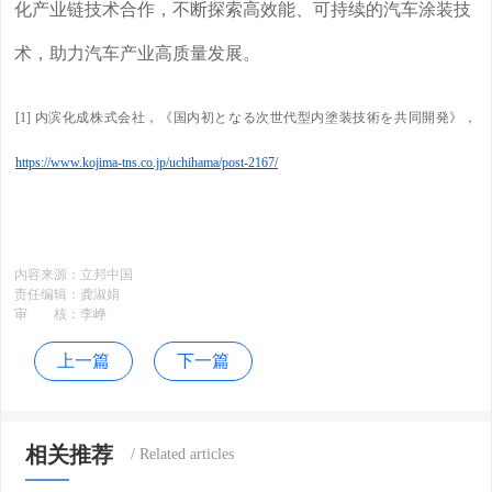
化产业链技术合作，不断探索高效能、可持续的汽车涂装技
术，助力汽车产业高质量发展。
[1] 内滨化成株式会社，《国内初となる次世代型内塗装技術を共同開発》，
https://www.kojima-tns.co.jp/uchihama/post-2167/
内容来源：
立邦中国
责任编辑：
龚淑娟
审 核：
李峥
上一篇
下一篇
相关推荐