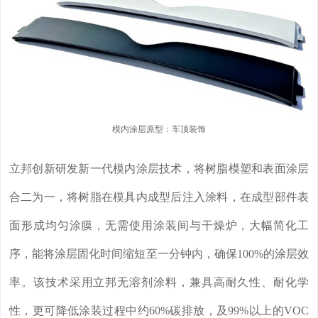
模内涂层原型：车顶装饰
立邦创新研发新一代模内涂层技术，将树脂模塑和表面涂层
合二为一
，将树脂在模具内成型后注入涂料
，在成型部件表
面形成均匀涂膜，
无需使用涂装间与干燥炉，大幅简化工
序，能将涂层固化时间缩短至一分钟内，确保
100%的
涂层效
率。
该技术采用立邦无溶剂涂料，兼具高耐久性、耐化学
性，更可
降低涂装过程中约
60%碳排放，及99%以上的VOC