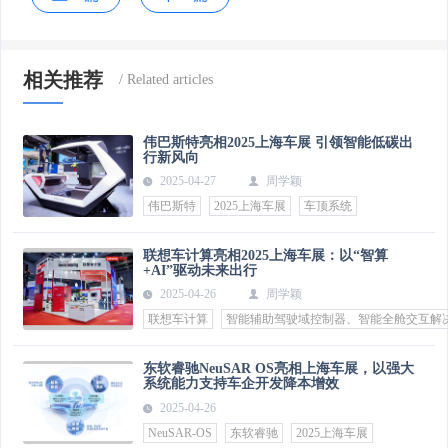
相关推荐
伟巴斯特亮相2025上海车展 引领智能低碳出
行新风向
2025-04-27
周学颖
伟巴斯特
2025上海车展
车顶系统
联想车计算亮相2025上海车展：以“智算
+AI”驱动未来出行
2025-04-26
周学颖
联想车计算
智能辅助驾驶域控制器、智能全舱交互解
东软睿驰NeuSAR OS亮相上海车展，以强大
系统能力支持车企开发降本增效
2025-04-26
NeuSAR-OS
东软睿驰
2025上海车展