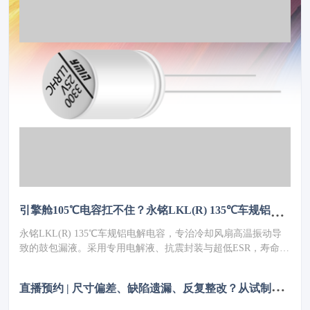
引擎舱105℃电容扛不住？永铭LKL(R) 135℃车规铝电解电容，破解冷却风扇高温振动失效难题
永铭LKL(R) 135℃车规铝电解电容，专治冷却风扇高温振动导
致的鼓包漏液。采用专用电解液、抗震封装与超低ESR，寿命超
5000h，失效率≤10PPM（传统方案300PPM）。可PIN TO PIN替
代NCC GPD/GVD，不改板。100万颗用量售后赔付从45万降至
直
播预约 | 尺寸偏差、缺陷遗漏、反复整改？从试制到量产，如何从容应对车身质量挑战
近零，全生命周期成本优势显著，助力国产化替代。