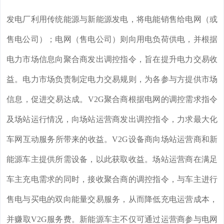
发电厂利用传统能源与新能源发电，将电能销售给电网（或
售电公司）；电网（售电公司）则向用电负荷供电，并根据
电力市场信息向聚合商发出调控指令，旨在提升电力交易收
益。电力市场负责制定电力交易规则，为各参与方提供市场
信息，促进交易达成。V2G聚合商根据电网的调控需求指令
及场站运行情况，向场站运营商发出调控指令，力求最大化
车网互动服务所带来的收益。V2G设备商向场站运营商和新
能源车主提供所需设备，以此获取收益。场站运营商在满足
车主充电需求的同时，接收聚合商的调控指令，与车主进行
售电与买电的双向能量交易服务，从而降低充电运营成本，
并赚取V2G服务费。新能源车主不仅可通过运营商参与电网