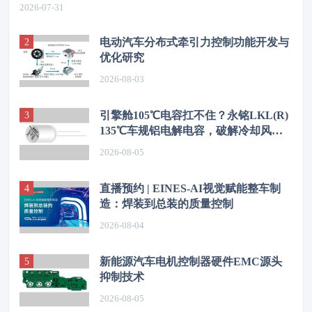
2026-07-31
电动汽车分布式牵引力控制功能开发与
优化研究
2026-08-03
引擎舱105℃电容扛不住？永铭LKL(R)
135℃车规铝电解电容，破解冷却风扇
高温振动失效难题
2026-08-05
直播预约 | EINES-AI视觉赋能整车制
造：焊装到总装的质量控制
2026-08-04
新能源汽车电机控制器硬件EMC源头
抑制技术
2026-08-05