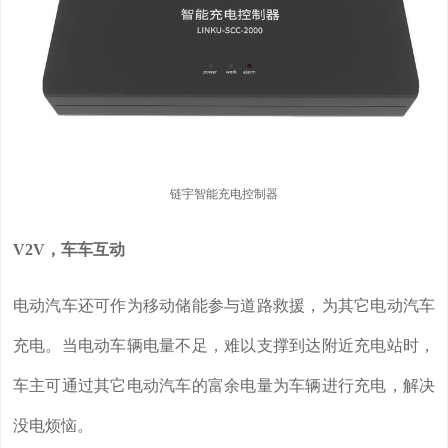
链宇智能充电控制器
V2V，车车互动
电动汽车还可作为移动储能参与道路救援，为其它电动汽车
充电。当电动车辆电量不足，难以支撑到达附近充电站时，
车主可通过其它电动汽车的富余电量为车辆进行充电，解决
没电烦恼。