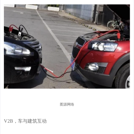
图源网络
V2B，车与建筑互动