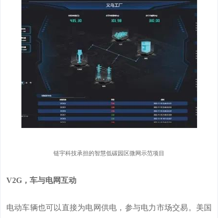
链宇科技承担的智慧低碳园区微网示范项目
V2G，车与电网互动
电动车辆也可以直接为电网供电，参与电力市场交易。美国