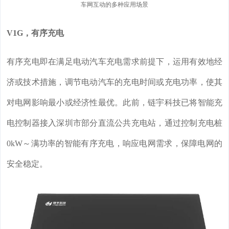
车网互动的多种应用场景‍‍
V1G，有序充电
有序充电即在满足电动汽车充电需求前提下，运用有效地经
济或技术措施，调节电动汽车的充电时间或充电功率，使其
对电网影响最小或经济性最优。此前，链宇科技已将智能充
电控制器接入深圳市部分直流公共充电站，通过控制充电桩
0kW～满功率的智能有序充电，响应电网需求，保障电网的
安全稳定。