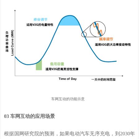
车网互动的功能示意
03 车网互动的应用场景
根据国网研究院的预测，如果电动汽车无序充电，到2030年