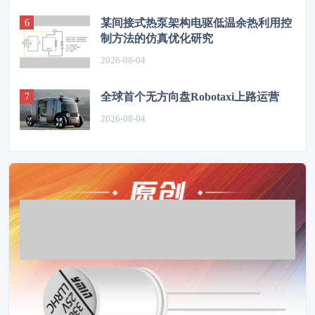
某间接式热泵架构电驱低温余热利用控
制方法的仿真优化研究
2026-08-04
全球首个无方向盘Robotaxi上路运营
2026-08-04