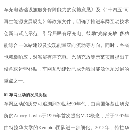
车充电基础设施服务保障能力的实施意见》及《“十四五”可
再生能源发展规划》等政策文件，明确了推进车网互动技术
创新与试点示范、引导居民有序充电、鼓励“光储充放”多功
能综合一体站建设及实现能量双向流动等方向。同时，各省
也积极响应，对智能有序充电、光储充放等示范项目提出了
设备或运营补贴，车网互动建设已成为我国能源体系发展的
重点之一。
01 车网互动的发展历程
车网互动的历史可追溯到20世纪90年代，由美国落基山研究
所的Amory Lovins于1995年首次提出V2G概念，后于1997年
由特拉华大学的Kempton团队进一步细化。2012年，特拉华