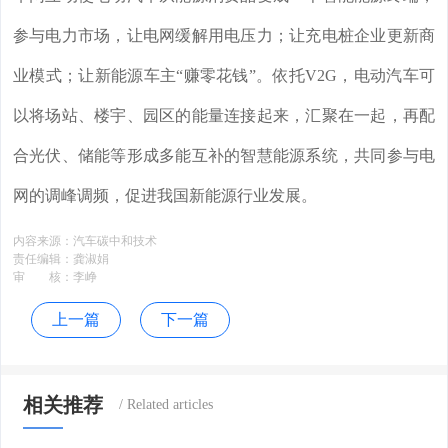
参与电力市场，让电网缓解用电压力；让充电桩企业更新商
业模式；让新能源车主“赚零花钱”。依托V2G，电动汽车可
以将场站、楼宇、园区的能量连接起来，汇聚在一起，再配
合光伏、储能等形成多能互补的智慧能源系统，共同参与电
网的调峰调频，促进我国新能源行业发展。
内容来源：
汽车碳中和技术
责任编辑：
龚淑娟
审 核：
李峥
上一篇
下一篇
相关推荐