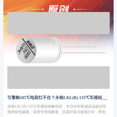
引擎舱105℃电容扛不住？永铭LKL(R) 135℃车规铝电解电容，破解冷却风扇高温振动失效难题
永铭LKL(R) 135℃车规铝电解电容，专治冷却风扇高温振动导
致的鼓包漏液。采用专用电解液、抗震封装与超低ESR，寿命超