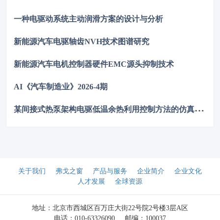
5000h，失效率≤10PPM（传统方案300PPM）。可PIN TO PIN替
代NCC GPD/GVD，不改板。100万颗用量售后赔付从45万降至
一种电驱动系统主动润滑方案的设计与分析
近零，全生命周期成本优势显著，助力国产化替代。
新能源汽车电驱轴齿NVH技术图谱研究
新能源汽车电机控制器硬件EMC源头抑制技术
AI《汽车制造业》2026-4期
某
间接式热泵架构电驱低温余热利用控制方法的仿真优化研究
关于我们
弗戈之窗
产品与服务
企业简介
企业文化
人才发展
全球资源
地址：北京市西城区百万庄大街22号院2号楼3层A区
电话：010-63326090
邮编：100037