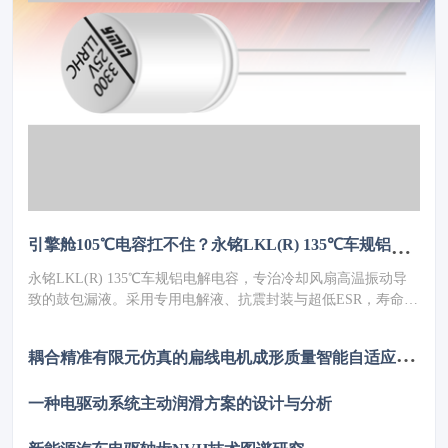
引擎舱105℃电容扛不住？永铭LKL(R) 135℃车规铝电解电容，破解冷却风扇高温振动失效难题
永铭LKL(R) 135℃车规铝电解电容，专治冷却风扇高温振动导
致的鼓包漏液。采用专用电解液、抗震封装与超低ESR，寿命超
5000h，失效率≤10PPM（传统方案300PPM）。可PIN TO PIN替
代NCC GPD/GVD，不改板。100万颗用量售后赔付从45万降至
耦
合精准有限元仿真的扁线电机成形质量智能自适应管控数字孪生系统
近零，全生命周期成本优势显著，助力国产化替代。
一种电驱动系统主动润滑方案的设计与分析