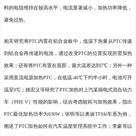
料的电阻维持在较高水平，电流显著减小，加热功率降低，
避免过热。
相关研究将PTC内置在铝合金板中，低温下热量从PTC传递
到铝合金再传递到电池，通过改变PTC的位置实现所需加热
效果；还有将PTC布置在底部，最大温差达到7℃；另外一种
采用直流电源加热PTC，在低温-40℃下约半小时，电池可升
温至0℃；姚宏义等研究了PTC加热对上汽某插电式混合动力
车（PHE V）性能的影响，综合考虑能耗与加热效果，指出
PTC最佳加热功率为630W；张明等以奥迪TFSIe车系为例，
阐述了PTC加热如何在汽车温度管理系统中工作；李豪等以