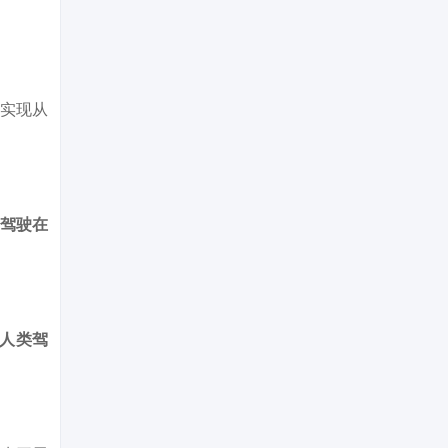
系实现从
动驾驶在
“人类驾