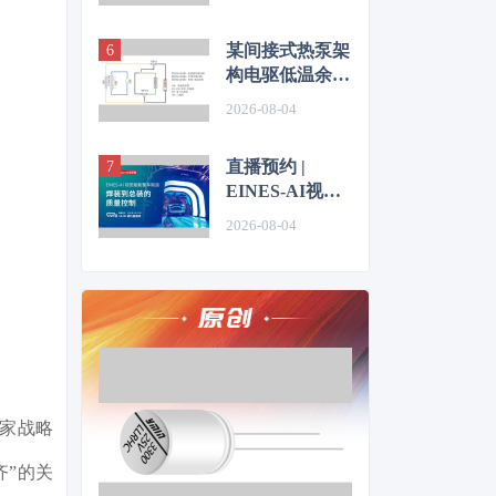
技术
某间接式热泵架
构电驱低温余热
利用控制方法的
2026-08-04
仿真优化研究
直播预约 |
EINES-AI视觉
赋能整车制造：
2026-08-04
焊装到总装的质
量控制
国家战略
齐”的关