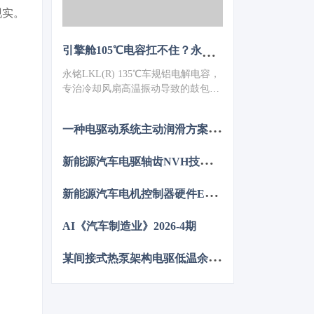
现实。
引擎舱105℃电容扛不住？永铭LKL(R) 135℃车规铝电解电容，破解冷却风扇高温振动失效难题
永铭LKL(R) 135℃车规铝电解电容，
专治冷却风扇高温振动导致的鼓包漏
液。采用专用电解液、抗震封装与超
低ESR，寿命超5000h，失效率
一
种电驱动系统主动润滑方案的设计与分析
≤10PPM（传统方案300PPM）。可
PIN TO PIN替代NCC GPD/GVD，不
新
能源汽车电驱轴齿NVH技术图谱研究
改板。100万颗用量售后赔付从45万
降至近零，全生命周期成本优势显
新
能源汽车电机控制器硬件EMC源头抑制技术
著，助力国产化替代。
AI《汽车制造业》2026-4期
某
间接式热泵架构电驱低温余热利用控制方法的仿真优化研究