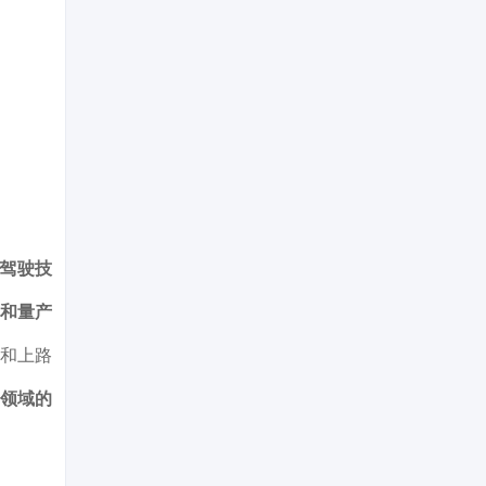
驾驶技
规和量产
入和上路
2领域的