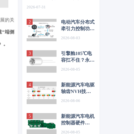
如何从容应对车身质量挑战
2026-07-31
发展的关
电动汽车分布式
牵引力控制功能
速“端侧
开发与优化研究
2026-08-03
》。
引擎舱105℃电
容扛不住？永铭
LKL(R) 135℃
2026-08-05
车规铝电解电
容，破解冷却风
新能源汽车电驱
扇高温振动失效
轴齿NVH技术
难题
图谱研究
2026-08-06
新能源汽车电机
控制器硬件
EMC源头抑制
2026-08-05