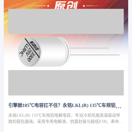
引擎舱105℃电容扛不住？永铭LKL(R) 135℃车规铝电解电容，破解冷却风扇高温振动失效难题
永铭LKL(R) 135℃车规铝电解电容，专治冷却风扇高温振动导
致的鼓包漏液。采用专用电解液、抗震封装与超低ESR，寿命超
5000h，失效率≤10PPM（传统方案300PPM）。可PIN TO PIN替