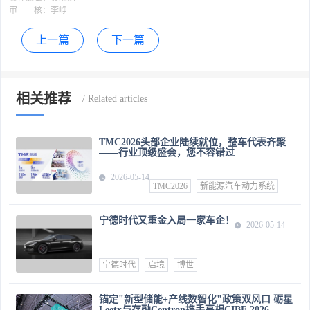
审 核：
李峥
上一篇
下一篇
相关推荐
TMC2026头部企业陆续就位，整车代表齐聚
——行业顶级盛会，您不容错过
2026-05-14
TMC2026
新能源汽车动力系统
宁德时代又重金入局一家车企！
2026-05-14
宁德时代
启境
博世
锚定"新型储能+产线数智化"政策双风口 砺星
Leetx与存融Centron携手亮相CIBF 2026