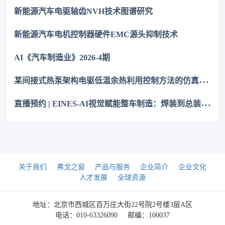
代NCC GPD/GVD，不改板。100万颗用量售后赔付从45万降至
新能源汽车电驱轴齿NVH技术图谱研究
近零，全生命周期成本优势显著，助力国产化替代。
新能源汽车电机控制器硬件EMC源头抑制技术
AI《汽车制造业》2026-4期
某
间接式热泵架构电驱低温余热利用控制方法的仿真优化研究
直
播预约 | EINES-AI视觉赋能整车制造：焊装到总装的质量控制
关于我们
弗戈之窗
产品与服务
企业简介
企业文化
人才发展
全球资源
地址：北京市西城区百万庄大街22号院2号楼3层A区
电话：010-63326090
邮编：100037