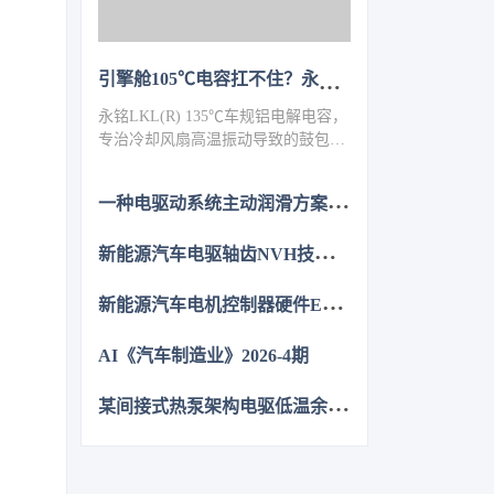
引擎舱105℃电容扛不住？永铭LKL(R) 135℃车规铝电解电容，破解冷却风扇高温振动失效难题
永铭LKL(R) 135℃车规铝电解电容，
专治冷却风扇高温振动导致的鼓包漏
液。采用专用电解液、抗震封装与超
低ESR，寿命超5000h，失效率
一
种电驱动系统主动润滑方案的设计与分析
≤10PPM（传统方案300PPM）。可
PIN TO PIN替代NCC GPD/GVD，不
新
能源汽车电驱轴齿NVH技术图谱研究
改板。100万颗用量售后赔付从45万
降至近零，全生命周期成本优势显
新
能源汽车电机控制器硬件EMC源头抑制技术
著，助力国产化替代。
AI《汽车制造业》2026-4期
某
间接式热泵架构电驱低温余热利用控制方法的仿真优化研究