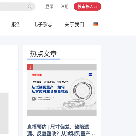
登录 丨 注册
投审稿入口
报告
电子杂志
关于我们
热点文章
直播预约 | 尺寸偏差、缺陷遗
漏、反复整改？从试制到量产，