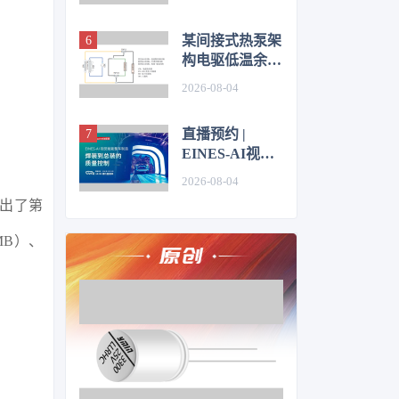
技术
某间接式热泵架
构电驱低温余热
利用控制方法的
2026-08-04
仿真优化研究
直播预约 |
EINES-AI视觉
赋能整车制造：
2026-08-04
焊装到总装的质
出了第
量控制
MB）、