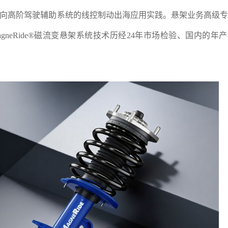
，分析面向高阶驾驶辅助系统的线控制动出海应用实践。悬架业务高级
neRide®磁流变悬架系统技术历经24年市场检验、国内的年