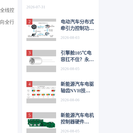
如何从容应对车身质量挑战
2026-07-31
以全线控
电动汽车分布式
行向全行
牵引力控制功能
开发与优化研究
2026-08-03
引擎舱105℃电
容扛不住？永铭
LKL(R) 135℃
2026-08-05
车规铝电解电
容，破解冷却风
新能源汽车电驱
扇高温振动失效
轴齿NVH技术
难题
图谱研究
2026-08-06
新能源汽车电机
控制器硬件
EMC源头抑制
2026-08-05