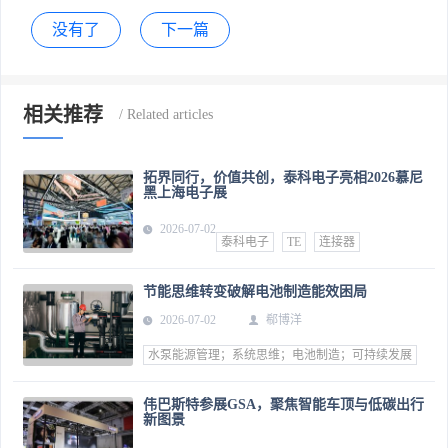
没有了
下一篇
相关推荐
拓界同行，价值共创，泰科电子亮相2026慕尼
黑上海电子展
2026-07-02
泰科电子
TE
连接器
节能思维转变破解电池制造能效困局
2026-07-02
郗博洋
水泵能源管理；系统思维；电池制造；可持续发展
伟巴斯特参展GSA，聚焦智能车顶与低碳出行
新图景