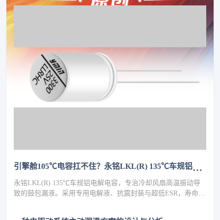
引擎舱105℃电容扛不住？永铭LKL(R) 135℃车规铝电解电容，破解冷却风扇高温振动失效难题
永铭LKL(R) 135℃车规铝电解电容，专治冷却风扇高温振动导
致的鼓包漏液。采用专用电解液、抗震封装与超低ESR，寿命超
5000h，失效率≤10PPM（传统方案300PPM）。可PIN TO PIN替
代NCC GPD/GVD，不改板。100万颗用量售后赔付从45万降至