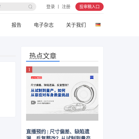
登录 丨 注册
投审稿入口
报告
电子杂志
关于我们
热点文章
直播预约 | 尺寸偏差、缺陷遗
漏、反复整改？从试制到量产，