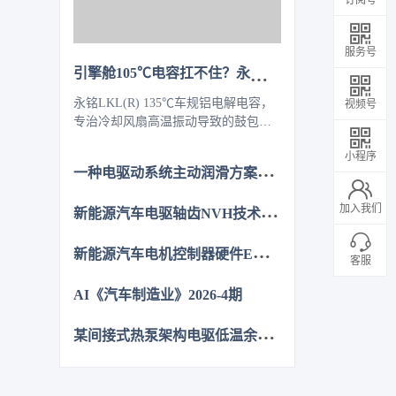
服务号
引擎舱105℃电容扛不住？永铭LKL(R) 135℃车规铝电解电容，破解冷却风扇高温振动失效难题
永铭LKL(R) 135℃车规铝电解电容，
视频号
专治冷却风扇高温振动导致的鼓包漏
液。采用专用电解液、抗震封装与超
小程序
低ESR，寿命超5000h，失效率
一
种电驱动系统主动润滑方案的设计与分析
≤10PPM（传统方案300PPM）。可PIN
TO PIN替代NCC GPD/GVD，不改
新
能源汽车电驱轴齿NVH技术图谱研究
加入我们
板。100万颗用量售后赔付从45万降至
近零，全生命周期成本优势显著，助
新
能源汽车电机控制器硬件EMC源头抑制技术
力国产化替代。
客服
AI《汽车制造业》2026-4期
某
间接式热泵架构电驱低温余热利用控制方法的仿真优化研究