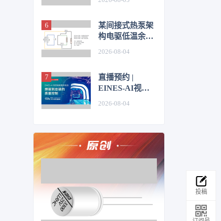
某间接式热泵架
构电驱低温余热
利用控制方法的
2026-08-04
仿真优化研究
直播预约 |
EINES-AI视觉
赋能整车制造：
2026-08-04
焊装到总装的质
量控制
投稿
订阅号