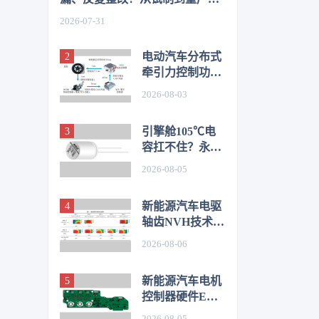
如何从容应对车身质量挑战
2026-07-31
电动汽车分布式
牵引力控制功能
开发与优化研究
2026-08-03
引擎舱105℃电
容扛不住？永铭
LKL(R) 135℃车
2026-08-05
规铝电解电容，
破解冷却风扇高
新能源汽车电驱
温振动失效难题
轴齿NVH技术图
谱研究
2026-08-06
新能源汽车电机
控制器硬件EMC
源头抑制技术
2026-08-05