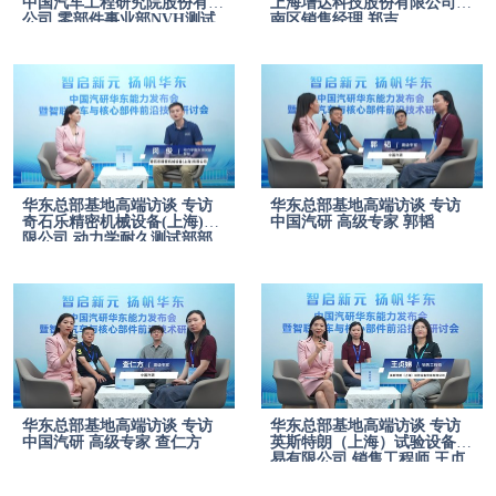
中国汽车工程研究院股份有限
上海增达科技股份有限公司华
公司 零部件事业部NVH测试
南区销售经理 郑吉
中心品控技术室主任 佘扬佳
华东总部基地高端访谈 专访
华东总部基地高端访谈 专访
奇石乐精密机械设备(上海)有
中国汽研 高级专家 郭韬
限公司 动力学耐久测试部部
长 闵俊
华东总部基地高端访谈 专访
华东总部基地高端访谈 专访
中国汽研 高级专家 查仁方
英斯特朗（上海）试验设备贸
易有限公司 销售工程师 王贞
娣