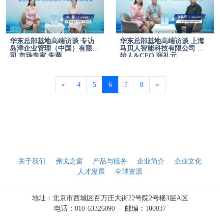
华东总部基地高端访谈 专访
华东总部基地高端访谈 上海
岛津企业管理（中国）有限公
马贝人智能科技有限公司 创
司 市场专家 朱蓉
始人&CEO 张礼元
«
4
5
6
7
8
»
关于我们
弗戈之窗
产品与服务
企业简介
企业文化
人才发展
全球资源
地址：北京市西城区百万庄大街22号院2号楼3层A区
电话：010-63326090
邮编：100037