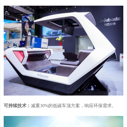
可持续技术：
减重30%的低碳车顶方案，响应环保需求。