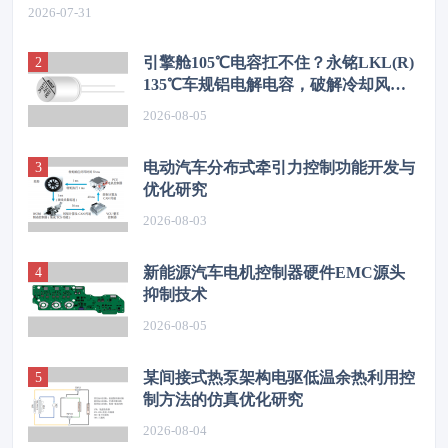
2026-07-31
引擎舱105℃电容扛不住？永铭LKL(R)
135℃车规铝电解电容，破解冷却风扇
高温振动失效难题
2026-08-05
电动汽车分布式牵引力控制功能开发与
优化研究
2026-08-03
新能源汽车电机控制器硬件EMC源头
抑制技术
2026-08-05
某间接式热泵架构电驱低温余热利用控
制方法的仿真优化研究
2026-08-04