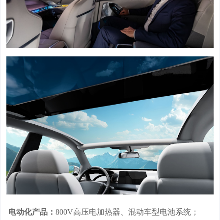
电动化产品：
800V高压电加热器、混动车型电池系统；