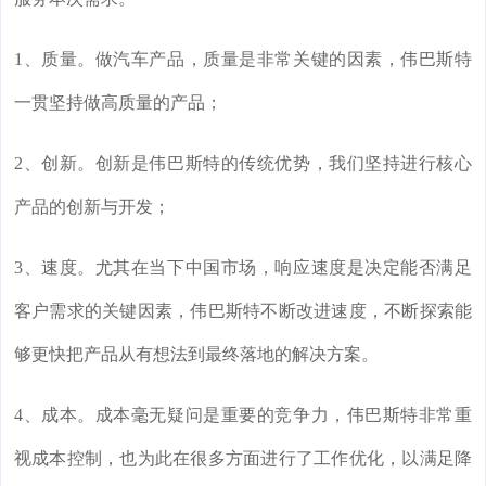
1、质量。做汽车产品，质量是非常关键的因素，伟巴斯特
一贯坚持做高质量的产品；
2、创新。创新是伟巴斯特的传统优势，我们坚持进行核心
产品的创新与开发；
3、速度。尤其在当下中国市场，响应速度是决定能否满足
客户需求的关键因素，伟巴斯特不断改进速度，不断探索能
够更快把产品从有想法到最终落地的解决方案。
4、成本。成本毫无疑问是重要的竞争力，伟巴斯特非常重
视成本控制，也为此在很多方面进行了工作优化，以满足降