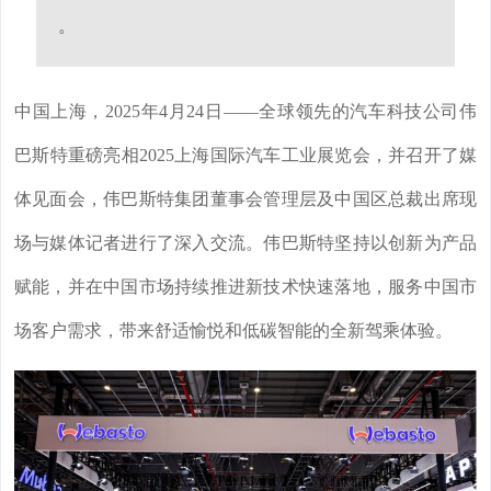
。
中国上海，2025年4月24日——全球领先的汽车科技公司伟
巴斯特重磅亮相2025上海国际汽车工业展览会，并召开了媒
体见面会，伟巴斯特集团董事会管理层及中国区总裁出席现
场与媒体记者进行了深入交流。伟巴斯特坚持以创新为产品
赋能，并在中国市场持续推进新技术快速落地，服务中国市
场客户需求，带来舒适愉悦和低碳智能的全新驾乘体验。