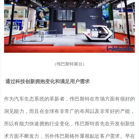
（伟巴斯特展台）
通过科技创新拥抱变化和满足用户需求
作为汽车生态系统的革新者，伟巴斯特在市场方面有很好的
洞见能力，而且在全球有非常广的布局以及非常好的产能，
所以有能力快速拥抱行业变化，伟巴斯特首先在开发创新技
术方面不断发力，另外伟巴斯格外重视贴近客户需求。早在