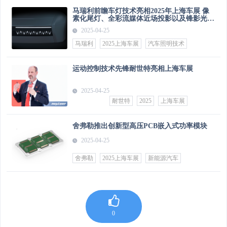
马瑞利前瞻车灯技术亮相2025年上海车展 像
素化尾灯、全彩流媒体近场投影以及锋影光刃
前照灯，定义智能交互与设计新纪元
2025-04-25
马瑞利
2025上海车展
汽车照明技术
运动控制技术先锋耐世特亮相上海车展
2025-04-25
耐世特
2025
上海车展
舍弗勒推出创新型高压PCB嵌入式功率模块
2025-04-25
舍弗勒
2025上海车展
新能源汽车
0