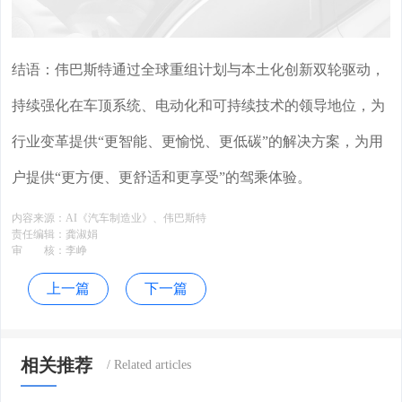
结语：伟巴斯特通过全球重组计划与本土化创新双轮驱动，
持续强化在车顶系统、电动化和可持续技术的领导地位，为
行业变革提供“更智能、更愉悦、更低碳”的解决方案，为用
户提供“更方便、更舒适和更享受”的驾乘体验。
内容来源：
AI《汽车制造业》、伟巴斯特
责任编辑：
龚淑娟
审 核：
李峥
上一篇
下一篇
相关推荐