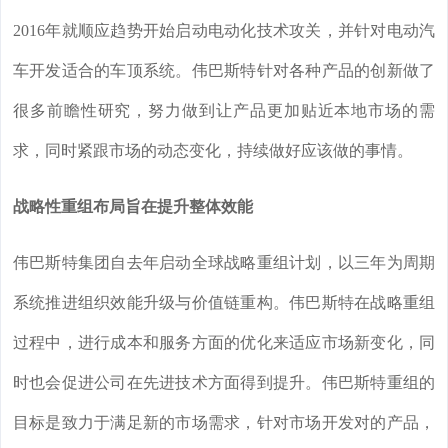
2016年就顺应趋势开始启动电动化技术攻关，并针对电动汽
车开发适合的车顶系统。伟巴斯特针对各种产品的创新做了
很多前瞻性研究，努力做到让产品更加贴近本地市场的需
求，同时紧跟市场的动态变化，持续做好应该做的事情。
战略性重组布局旨在提升整体效能
伟巴斯特集团自去年启动全球战略重组计划，以三年为周期
系统推进组织效能升级与价值链重构。伟巴斯特在战略重组
过程中，进行成本和服务方面的优化来适应市场新变化，同
时也会促进公司在先进技术方面得到提升。伟巴斯特重组的
目标是致力于满足新的市场需求，针对市场开发对的产品，