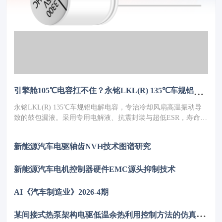
引擎舱105℃电容扛不住？永铭LKL(R) 135℃车规铝电解电容，破解冷却风扇高温振动失效难题
永铭LKL(R) 135℃车规铝电解电容，专治冷却风扇高温振动导
致的鼓包漏液。采用专用电解液、抗震封装与超低ESR，寿命超
5000h，失效率≤10PPM（传统方案300PPM）。可PIN TO PIN替
代NCC GPD/GVD，不改板。100万颗用量售后赔付从45万降至
新能源汽车电驱轴齿NVH技术图谱研究
近零，全生命周期成本优势显著，助力国产化替代。
新能源汽车电机控制器硬件EMC源头抑制技术
AI《汽车制造业》2026-4期
某
间接式热泵架构电驱低温余热利用控制方法的仿真优化研究