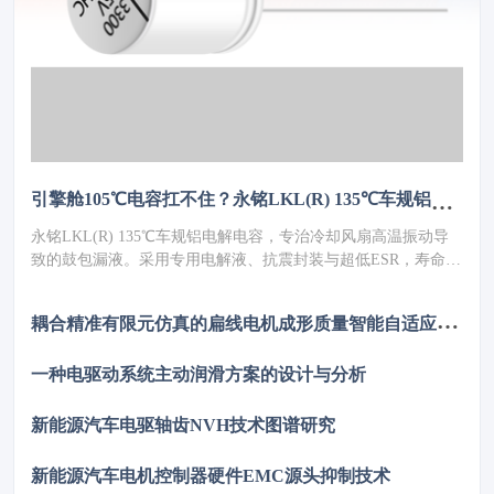
引擎舱105℃电容扛不住？永铭LKL(R) 135℃车规铝电解电容，破解冷却风扇高温振动失效难题
永铭LKL(R) 135℃车规铝电解电容，专治冷却风扇高温振动导
致的鼓包漏液。采用专用电解液、抗震封装与超低ESR，寿命超
5000h，失效率≤10PPM（传统方案300PPM）。可PIN TO PIN替
代NCC GPD/GVD，不改板。100万颗用量售后赔付从45万降至
耦
合精准有限元仿真的扁线电机成形质量智能自适应管控数字孪生系统
近零，全生命周期成本优势显著，助力国产化替代。
一种电驱动系统主动润滑方案的设计与分析
新能源汽车电驱轴齿NVH技术图谱研究
新能源汽车电机控制器硬件EMC源头抑制技术