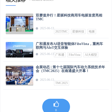
双赛道并行！星驱科技商用车电驱首度亮相
TMC
2025-06-13
2025TMC
星驱科技
电驱
广和通发布AI语音智能体FiboVista，重构车
联网与AIoT交互体验
2025-06-13
广和通
FiboVista
AI大模型
会展动态 | 第十七届国际汽车动力系统技术年
会（TMC2025）在南通盛大开幕！
2025-06-13
TMC2025
0