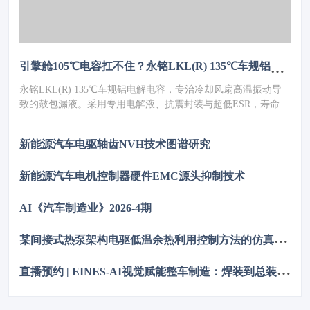
引擎舱105℃电容扛不住？永铭LKL(R) 135℃车规铝电解电容，破解冷却风扇高温振动失效难题
永铭LKL(R) 135℃车规铝电解电容，专治冷却风扇高温振动导
致的鼓包漏液。采用专用电解液、抗震封装与超低ESR，寿命超
5000h，失效率≤10PPM（传统方案300PPM）。可PIN TO PIN替
代NCC GPD/GVD，不改板。100万颗用量售后赔付从45万降至
新能源汽车电驱轴齿NVH技术图谱研究
近零，全生命周期成本优势显著，助力国产化替代。
新能源汽车电机控制器硬件EMC源头抑制技术
AI《汽车制造业》2026-4期
某
间接式热泵架构电驱低温余热利用控制方法的仿真优化研究
直
播预约 | EINES-AI视觉赋能整车制造：焊装到总装的质量控制