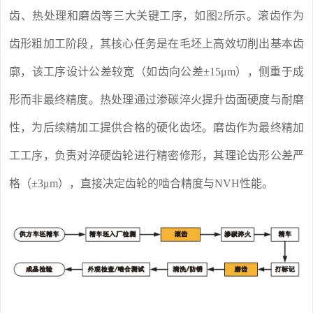
齿、热处理和磨齿等三大关键工序，如图2所示。滚齿作为
齿形粗加工阶段，其核心任务是在毛坯上高效切削出基本齿
廓，该工序设计公差较宽（如齿向公差±15μm），侧重于成
形而非最终精度。热处理通过渗碳淬火提升齿面硬度与耐磨
性，为后续精加工提供合格的硬化齿坯。磨齿作为最终精加
工工序，负责对淬硬齿轮进行精密修形，其理论齿形公差严
格（±3μm），直接决定齿轮的啮合精度与NVH性能。