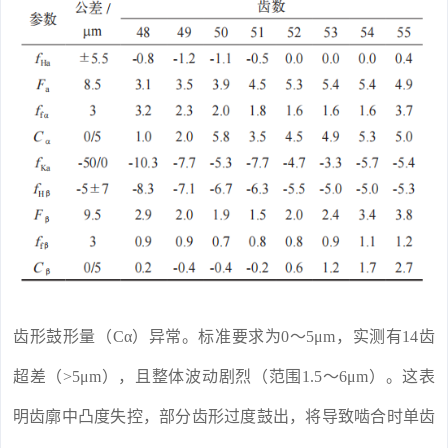
齿形鼓形量（Cα）异常。标准要求为0～5μm，实测有14齿
超差（>5μm），且整体波动剧烈（范围1.5～6μm）。这表
明齿廓中凸度失控，部分齿形过度鼓出，将导致啮合时单齿