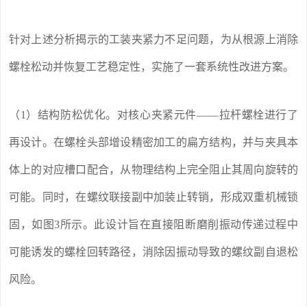
针对上述分析揭示的工装夹紧力不足问题，为从根源上消除
螺栓松动并恢复工艺稳定性，实施了一套系统性改进方案。
（1）结构防松优化。对核心夹紧元件——拉杆螺栓进行了
再设计。在螺栓头部增设精密加工的扁方结构，并与夹具本
体上的对应槽口配合，从物理结构上完全阻止其周向旋转的
可能。同时，在螺纹联接副中加装止转销，形成双重机械锁
固，如图3所示。此设计旨在直接阻断磨削振动传递过程中
可能诱发的螺栓回转路径，消除因振动导致的螺纹副自退松
风险。