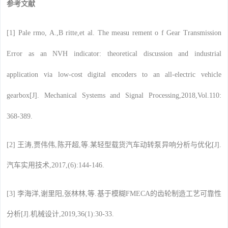
参考文献
[1] Pale rmo, A.,B ritte,et al. The measu rement o f Gear Transmission
Error as an NVH indicator: theoretical discussion and industrial
application via low-cost digital encoders to an all-electric vehicle
gearbox[J]. Mechanical Systems and Signal Processing,2018,Vol.110:
368-389.
[2] 王涛,贾伟伟,陈开超,等.某轻型载货汽车动转泵异响分析与优化[J].
汽车实用技术,2017,(6):144-146.
[3] 李海洋,谢里阳,张林林,等.基于模糊FMECA的齿轮制造工艺可靠性
分析[J].机械设计,2019,36(1):30-33.