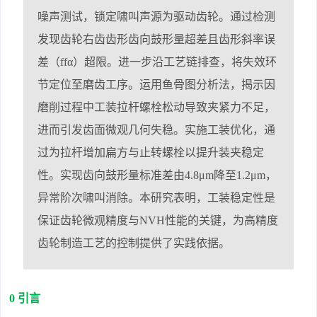
噪声测试，锁定啸叫声源为驱动齿轮。通过检测
发现齿轮右齿齿形齿向鼓形量超差且齿形斜率误
差（ffα）超限。进一步沿工艺链排查，将失效环
节定位至磨齿工序。运用鱼骨图分析法，揭示因
磨削过程中工装拉杆螺栓松动导致夹紧力不足，
进而引发齿面微观几何失稳。实施工装优化，通
过为拉杆增加扁方与止转螺栓以提升装夹稳定
性。实现齿向鼓形量标准差由4.8μm降至1.2μm，
异常阶次啸叫消除。本研究表明，工装稳定性是
保证齿轮微观精度与NVH性能的关键，为高精度
齿轮制造工艺的控制提供了实践依据。
0 引言