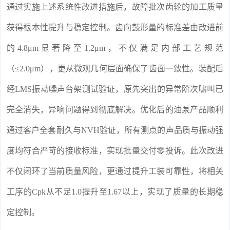
通过实施上述系统性改进措施后，故障批次齿轮的加工质量
获得根本性提升与稳定控制。齿向鼓形量的标准差由改进前
的4.8μm显著降至1.2μm，不仅满足内部工艺规范
（≤2.0μm），更从微观几何层面确保了齿面一致性。装配后
经LMS振动噪声台架测试验证，原先突出的异常阶次啸叫已
完全消失，异响问题得到彻底解决。优化后的油泵产品顺利
通过客户全套耐久与NVH验证，所有测点的声品质与振动强
度均符合严苛的接收标准，实现批量交付零投诉。此次改进
不仅闭环了当前质量风险，更通过提升工装可靠性，将相关
工序的Cpk从不足1.0提升至1.67以上，实现了质量的长期稳
定控制。