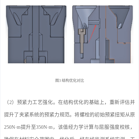
图3 结构优化对比
（2）预紧力工艺强化。在结构优化的基础上，重新评估并
提升了夹紧系统的预紧力规范。将螺栓的初始预紧扭矩从原
250N·m提升至350N·m，该值经力学计算与屈服强度校核，