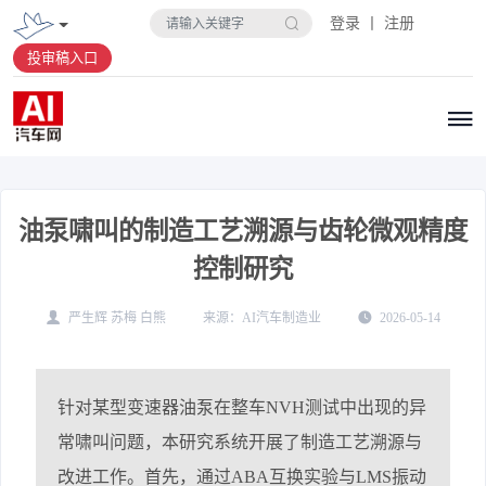
登录 丨 注册
投审稿入口
油泵啸叫的制造工艺溯源与齿轮微观精度
控制研究
严生辉 苏梅 白熊
AI汽车制造业
2026-05-14
针对某型变速器油泵在整车NVH测试中出现的异
常啸叫问题，本研究系统开展了制造工艺溯源与
改进工作。首先，通过ABA互换实验与LMS振动