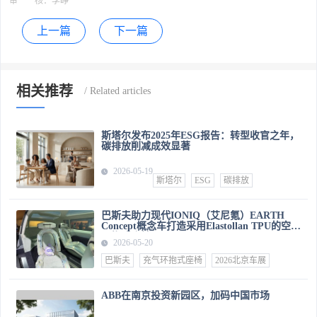
审 核：
李峥
上一篇
下一篇
相关推荐
斯塔尔发布2025年ESG报告：转型收官之年，
碳排放削减成效显著
2026-05-19
斯塔尔
ESG
碳排放
巴斯夫助力现代IONIQ（艾尼氪）EARTH
Concept概念车打造采用Elastollan TPU的空气
环抱式座椅
2026-05-20
巴斯夫
充气环抱式座椅
2026北京车展
ABB在南京投资新园区，加码中国市场