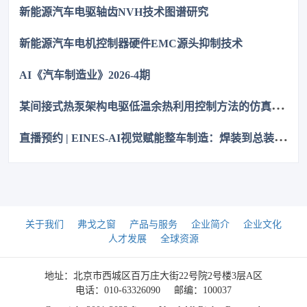
代NCC GPD/GVD，不改板。100万颗用量售后赔付从45万降至
新能源汽车电驱轴齿NVH技术图谱研究
近零，全生命周期成本优势显著，助力国产化替代。
新能源汽车电机控制器硬件EMC源头抑制技术
AI《汽车制造业》2026-4期
某
间接式热泵架构电驱低温余热利用控制方法的仿真优化研究
直
播预约 | EINES-AI视觉赋能整车制造：焊装到总装的质量控制
关于我们
弗戈之窗
产品与服务
企业简介
企业文化
人才发展
全球资源
地址：北京市西城区百万庄大街22号院2号楼3层A区
电话：010-63326090
邮编：100037