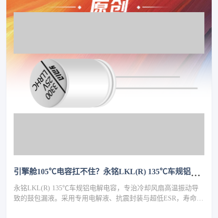
引擎舱105℃电容扛不住？永铭LKL(R) 135℃车规铝电解电容，破解冷却风扇高温振动失效难题
永铭LKL(R) 135℃车规铝电解电容，专治冷却风扇高温振动导
致的鼓包漏液。采用专用电解液、抗震封装与超低ESR，寿命超
5000h，失效率≤10PPM（传统方案300PPM）。可PIN TO PIN替