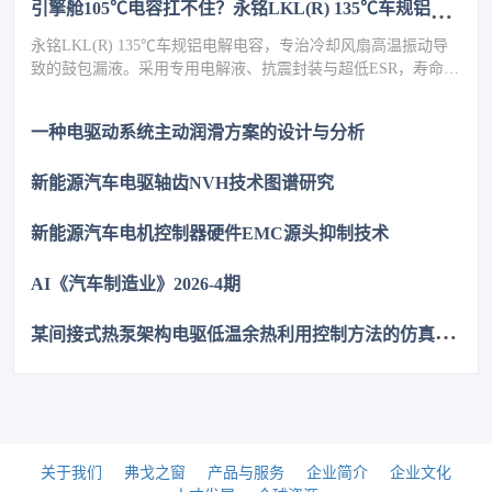
引擎舱105℃电容扛不住？永铭LKL(R) 135℃车规铝电解电容，破解冷却风扇高温振动失效难题
永铭LKL(R) 135℃车规铝电解电容，专治冷却风扇高温振动导
致的鼓包漏液。采用专用电解液、抗震封装与超低ESR，寿命超
5000h，失效率≤10PPM（传统方案300PPM）。可PIN TO PIN替
代NCC GPD/GVD，不改板。100万颗用量售后赔付从45万降至
一种电驱动系统主动润滑方案的设计与分析
近零，全生命周期成本优势显著，助力国产化替代。
新能源汽车电驱轴齿NVH技术图谱研究
新能源汽车电机控制器硬件EMC源头抑制技术
AI《汽车制造业》2026-4期
某
间接式热泵架构电驱低温余热利用控制方法的仿真优化研究
关于我们
弗戈之窗
产品与服务
企业简介
企业文化