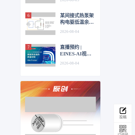
某间接式热泵架
构电驱低温余热
利用控制方法的
2026-08-04
仿真优化研究
直播预约 |
EINES-AI视觉
赋能整车制造：
2026-08-04
焊装到总装的质
量控制
投稿
订阅号