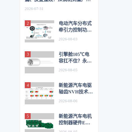
如何从容应对车身质量挑战
2026-07-31
电动汽车分布式
牵引力控制功能
开发与优化研究
2026-08-03
引擎舱105℃电
容扛不住？永铭
LKL(R) 135℃车
2026-08-05
规铝电解电容，
破解冷却风扇高
新能源汽车电驱
温振动失效难题
轴齿NVH技术图
谱研究
2026-08-06
新能源汽车电机
控制器硬件EMC
源头抑制技术
2026-08-05