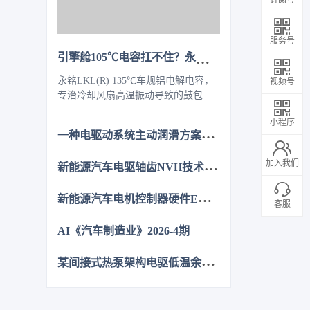
服务号
引擎舱105℃电容扛不住？永铭LKL(R) 135℃车规铝电解电容，破解冷却风扇高温振动失效难题
永铭LKL(R) 135℃车规铝电解电容，
视频号
专治冷却风扇高温振动导致的鼓包漏
液。采用专用电解液、抗震封装与超
小程序
低ESR，寿命超5000h，失效率
一
种电驱动系统主动润滑方案的设计与分析
≤10PPM（传统方案300PPM）。可PIN
TO PIN替代NCC GPD/GVD，不改
新
能源汽车电驱轴齿NVH技术图谱研究
加入我们
板。100万颗用量售后赔付从45万降至
近零，全生命周期成本优势显著，助
新
能源汽车电机控制器硬件EMC源头抑制技术
力国产化替代。
客服
AI《汽车制造业》2026-4期
某
间接式热泵架构电驱低温余热利用控制方法的仿真优化研究