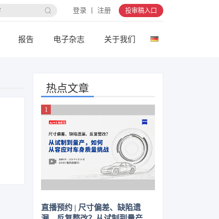
登录 丨 注册
投审稿入口
报告
电子杂志
关于我们
热点文章
直播预约 | 尺寸偏差、缺陷遗
漏、反复整改？从试制到量产，