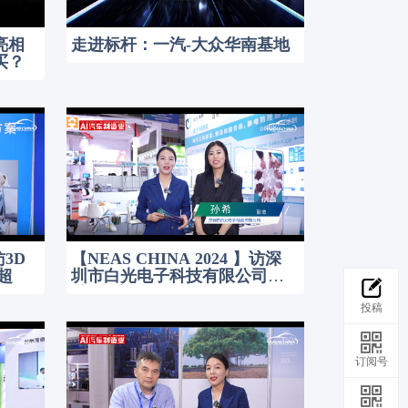
亮相
走进标杆：一汽-大众华南基地
买？
访3D
【NEAS CHINA 2024 】访深
丁超
圳市白光电子科技有限公司副
总-孙希
投稿
订阅号