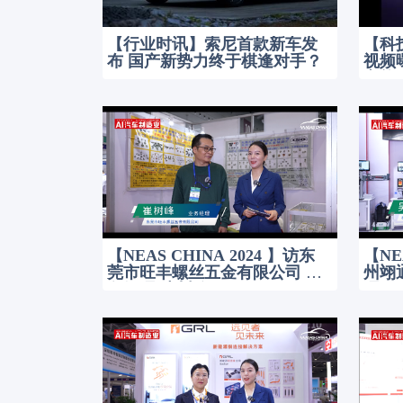
【行业时讯】索尼首款新车发
【科
布 国产新势力终于棋逢对手？
视频
车能
【NEAS CHINA 2024 】访东
【NE
莞市旺丰螺丝五金有限公司 业
州翊
务经理-崔树峰
理-