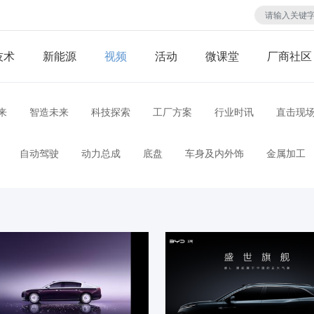
技术
视频
活动
微课堂
厂商社区
来
智造未来
科技探索
工厂方案
行业时讯
直击现
自动驾驶
动力总成
底盘
车身及内外饰
金属加工