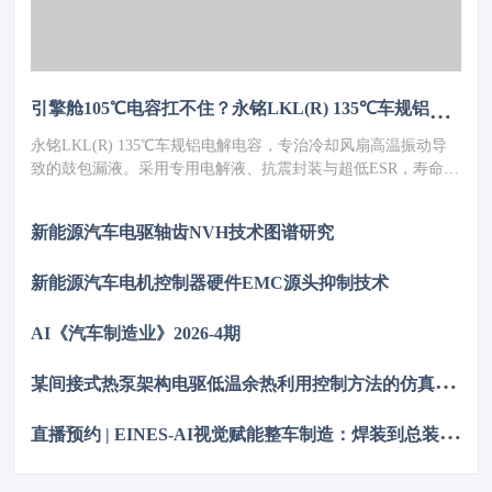
引擎舱105℃电容扛不住？永铭LKL(R) 135℃车规铝电解电容，破解冷却风扇高温振动失效难题
永铭LKL(R) 135℃车规铝电解电容，专治冷却风扇高温振动导
致的鼓包漏液。采用专用电解液、抗震封装与超低ESR，寿命超
5000h，失效率≤10PPM（传统方案300PPM）。可PIN TO PIN替
代NCC GPD/GVD，不改板。100万颗用量售后赔付从45万降至
新能源汽车电驱轴齿NVH技术图谱研究
近零，全生命周期成本优势显著，助力国产化替代。
新能源汽车电机控制器硬件EMC源头抑制技术
AI《汽车制造业》2026-4期
某
间接式热泵架构电驱低温余热利用控制方法的仿真优化研究
直
播预约 | EINES-AI视觉赋能整车制造：焊装到总装的质量控制