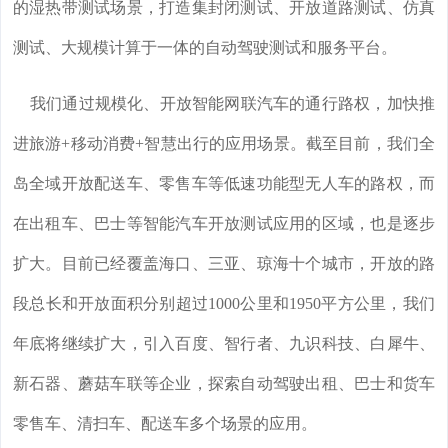
的湿热带测试场景，打造集封闭测试、开放道路测试、仿真
测试、大规模计算于一体的自动驾驶测试和服务平台。
我们通过规模化、开放智能网联汽车的通行路权，加快推
进旅游+移动消费+智慧出行的应用场景。截至目前，我们全
岛全域开放配送车、零售车等低速功能型无人车的路权，而
在出租车、巴士等智能汽车开放测试应用的区域，也是逐步
扩大。目前已经覆盖海口、三亚、琼海十个城市，开放的路
段总长和开放面积分别超过1000公里和1950平方公里，我们
年底将继续扩大，引入百度、智行者、九识科技、白犀牛、
新石器、蘑菇车联等企业，探索自动驾驶出租、巴士和货车
零售车、清扫车、配送车多个场景的应用。