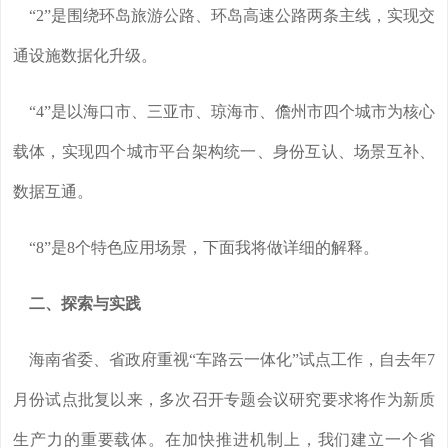
“2”是围绕环岛旅游公路、环岛高速公路两条主线，实现交
通设施数据化升级。
“4”是以海口市、三亚市、琼海市、儋州市四个城市为核心
载体，实现四个城市平台架构统一、身份互认、场景互补、
数据互通。
“8”是8个特色应用场景，下面我将做详细的解释。
二、探索与实践
海南省委、省政府重视“车路云一体化”试点工作，自去年7
月份试点批复以来，多次召开专题会议研究要求将作为新质
生产力的重要载体。在加快推进机制上，我们建立一个省