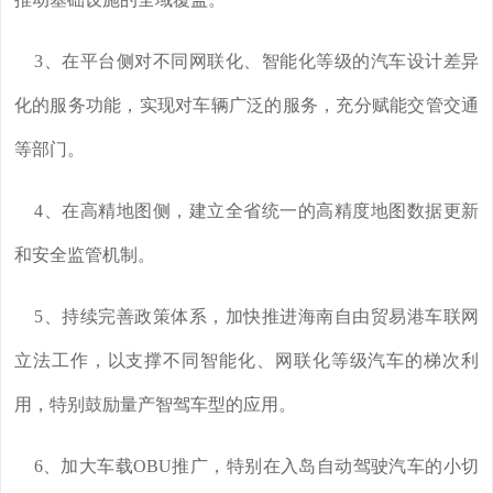
3、在平台侧对不同网联化、智能化等级的汽车设计差异
化的服务功能，实现对车辆广泛的服务，充分赋能交管交通
等部门。
4、在高精地图侧，建立全省统一的高精度地图数据更新
和安全监管机制。
5、持续完善政策体系，加快推进海南自由贸易港车联网
立法工作，以支撑不同智能化、网联化等级汽车的梯次利
用，特别鼓励量产智驾车型的应用。
6、加大车载OBU推广，特别在入岛自动驾驶汽车的小切