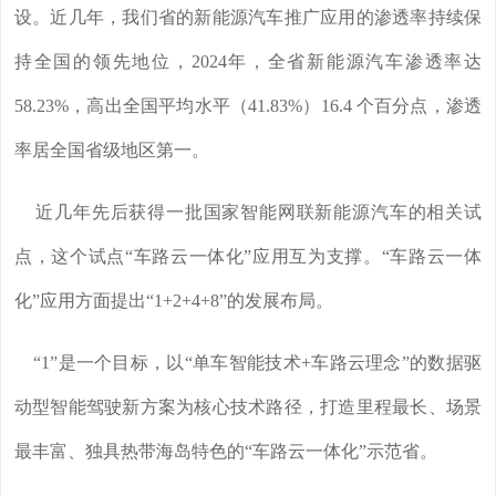
设。近几年，我们省的新能源汽车推广应用的渗透率持续保
持全国的领先地位，2024年，全省新能源汽车渗透率达
58.23%，高出全国平均水平（41.83%）16.4 个百分点，渗透
率居全国省级地区第一。
近几年先后获得一批国家智能网联新能源汽车的相关试
点，这个试点“车路云一体化”应用互为支撑。“车路云一体
化”应用方面提出“1+2+4+8”的发展布局。
“1”是一个目标，以“单车智能技术+车路云理念”的数据驱
动型智能驾驶新方案为核心技术路径，打造里程最长、场景
最丰富、独具热带海岛特色的“车路云一体化”示范省。