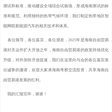
测试和标准，推动建设全域综合试验场，形成海南测试的标
准和规范。利用独特的热带气候环境，我们制定热带地区智
能网联新能源汽车的相关技术和体系。
各位领导，各位嘉宾，各位朋友，2025年是海南自由贸易
港封关运作扩大开放之年，海南自由贸易港的政策持续优化
升级，对外加快开放提速，我们在这里向与会的各位嘉宾发
出诚挚的邀请，欢迎大家来海南考察交流投资，共享海南自
由贸易港发展的红利。
我的汇报完毕，谢谢！