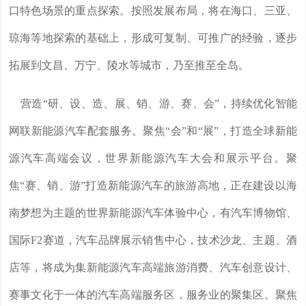
口特色场景的重点探索。按照发展布局，将在海口、三亚、
琼海等地探索的基础上，形成可复制、可推广的经验，逐步
拓展到文昌、万宁、陵水等城市，乃至推至全岛。
营造“研、设、造、展、销、游、赛、会”，持续优化智能
网联新能源汽车配套服务。聚焦“会”和“展”，打造全球新能
源汽车高端会议，世界新能源汽车大会和展示平台。聚
焦“赛、销、游”打造新能源汽车的旅游高地，正在建设以海
南梦想为主题的世界新能源汽车体验中心，有汽车博物馆、
国际F2赛道，汽车品牌展示销售中心，技术沙龙、主题、酒
店等，将成为集新能源汽车高端旅游消费、汽车创意设计、
赛事文化于一体的汽车高端服务区，服务业的聚集区。聚焦