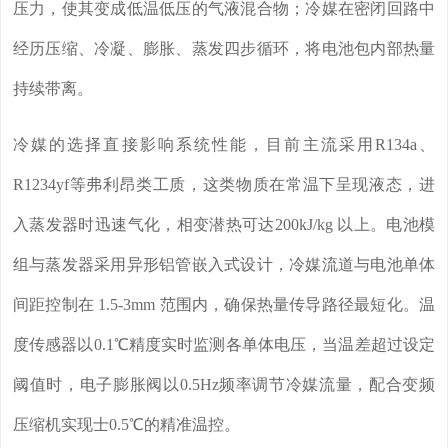
压力，使其变成低温低压的气液混合物；冷媒在密闭回路中
经历压缩、冷凝、膨胀、蒸发四步循环，将电池包内部热量
持续带离。
冷媒的选择直接影响系统性能，目前主流采用R134a、
R1234yf等弗利昂类工质，这类物质在常温下呈现液态，进
入蒸发器时迅速气化，相变潜热可达200kJ/kg 以上。电池模
组与蒸发器采用异形铝管嵌入式设计，冷媒流道与电池单体
间距控制在 1.5-3mm 范围内，确保热量传导路径最短化。温
度传感器以0.1℃精度实时监测各单体电压，当温差超过设定
阈值时，电子膨胀阀以0.5Hz频率调节冷媒流量，配合变频
压缩机实现士0.5℃的精准温控。