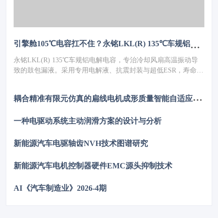
引擎舱105℃电容扛不住？永铭LKL(R) 135℃车规铝电解电容，破解冷却风扇高温振动失效难题
永铭LKL(R) 135℃车规铝电解电容，专治冷却风扇高温振动导
致的鼓包漏液。采用专用电解液、抗震封装与超低ESR，寿命超
5000h，失效率≤10PPM（传统方案300PPM）。可PIN TO PIN替
代NCC GPD/GVD，不改板。100万颗用量售后赔付从45万降至
耦
合精准有限元仿真的扁线电机成形质量智能自适应管控数字孪生系统
近零，全生命周期成本优势显著，助力国产化替代。
一种电驱动系统主动润滑方案的设计与分析
新能源汽车电驱轴齿NVH技术图谱研究
新能源汽车电机控制器硬件EMC源头抑制技术
AI《汽车制造业》2026-4期