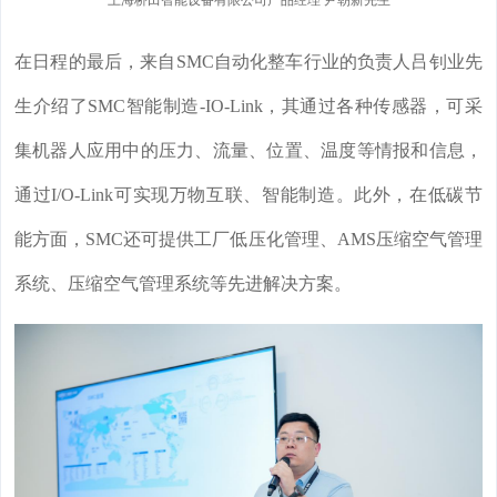
上海桥田智能设备有限公司产品经理 尹朝新先生
在日程的最后，来自SMC自动化整车行业的负责人吕钊业先
生介绍了SMC智能制造-IO-Link，其通过各种传感器，可采
集机器人应用中的压力、流量、位置、温度等情报和信息，
通过I/O-Link可实现万物互联、智能制造。此外，在低碳节
能方面，SMC还可提供工厂低压化管理、AMS压缩空气管理
系统、压缩空气管理系统等先进解决方案。