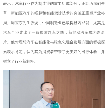
表示，汽车行业作为制造业的重要组成部分，正经历深刻变
革，新能源汽车的崛起和智能驾驶技术的突破正重塑产业格
局。周宝东先生强调，中国制造业已取得显著成就，尤其是
汽车产业走出了一条换道超车之路，新能源汽车成为新名
片。他对理想汽车在智能化与绿色化融合发展方面的积极探
索表示肯定，认为其为消费者带来了更美好的出行体验，并
树立了行业新标杆。