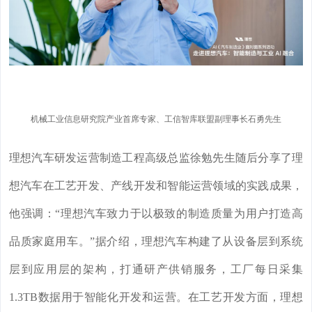
机械工业信息研究院产业首席专家、工信智库联盟副理事长石勇先生
理想汽车研发运营制造工程高级总监徐勉先生随后分享了理
想汽车在工艺开发、产线开发和智能运营领域的实践成果，
他强调：“理想汽车致力于以极致的制造质量为用户打造高
品质家庭用车。”据介绍，理想汽车构建了从设备层到系统
层到应用层的架构，打通研产供销服务，工厂每日采集
1.3TB数据用于智能化开发和运营。在工艺开发方面，理想