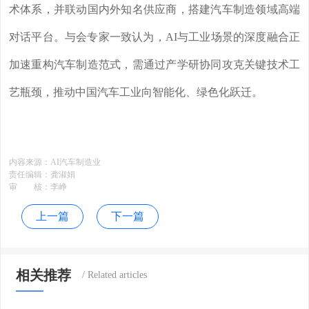
术体系，并联动国内外知名供应商，搭建汽车制造领域高端
对话平台。与会专家一致认为，AI与工业场景的深度融合正
加速重构汽车制造范式，需通过产学研协同攻克关键技术工
艺瓶颈，推动中国汽车工业向智能化、绿色化跃迁。
内容来源：
AI汽车制造业
责任编辑：
龚淑娟
审 核：
李峥
上一篇
下一篇
相关推荐