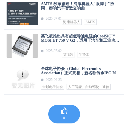
AMTS 独家剧透！海康机器人"眼脚手"协
同，奏响汽车智造交响曲
2025-07-01
海康机器人
AMTS
英飞凌推出具有超低导通电阻的CoolSiC™
MOSFET 750 V G2，适用于汽车和工业功率
电子应用
2025-07-02
英飞凌
半导体
全球电子协会（Global Electronics
Association）正式亮相，新名称传承IPC 70年
影响力，赋能全球6万亿美元电子产业发展
2025-06-23
全球电子协会
人工智能、自动驾驶、通信
0