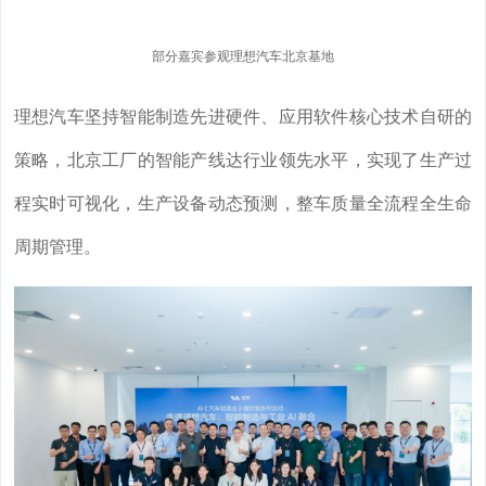
部分嘉宾参观理想汽车北京基地
理想汽车坚持智能制造先进硬件、应用软件核心技术自研的
策略，北京工厂的智能产线达行业领先水平，实现了生产过
程实时可视化，生产设备动态预测，整车质量全流程全生命
周期管理。