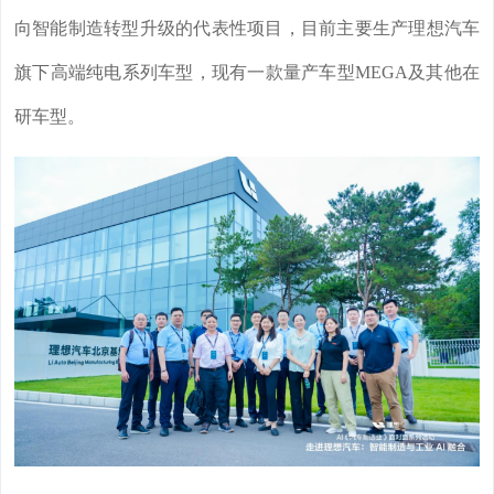
向智能制造转型升级的代表性项目，目前主要生产理想汽车
旗下高端纯电系列车型，现有一款量产车型MEGA及其他在
研车型。