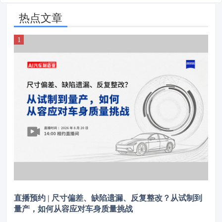
热点文章
直播预约 | 尺寸偏差、缺陷遗漏、反复整改？从试制到
量产，如何从容应对车身质量挑战