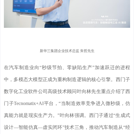
新华三集团企业技术总监 朱哲先生
在汽车制造业向“秒级节拍、零缺陷生产”加速跃迁的进程
中，多模态大模型正成为重构制造逻辑的核心引擎。西门子
数字化工业软件公司高级技术顾问叶向林先生重点介绍了西
门子Tecnomatix+AI平台，“当制造效率竞争进入微秒级，仿
真能力就是现实生产力。”叶向林强调。西门子通过“生成式
设计—智能仿真—虚实闭环”技术三角，推动汽车制造从“经