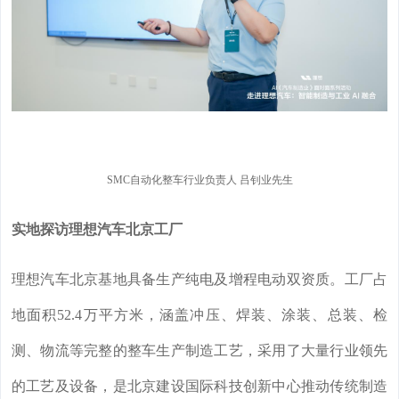
SMC自动化整车行业负责人 吕钊业先生
实地探访理想汽车北京工厂
理想汽车北京基地具备生产纯电及增程电动双资质。工厂占
地面积52.4万平方米，涵盖冲压、焊装、涂装、总装、检
测、物流等完整的整车生产制造工艺，采用了大量行业领先
的工艺及设备，是北京建设国际科技创新中心推动传统制造