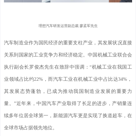
理想汽车研发运营副总裁 廖孟军先生
汽车制造业作为国民经济的重要支柱产业，其发展状况直接
关系到国家的工业竞争力和经济稳定。中国机械工业联合会
执行副会长罗俊杰先生在致辞中强调：“机械工业在我国工
业领域占比约22%，而汽车工业在机械工业中占比达34%，
其发展态势蓬勃，已成为推动我国制造业发展的重要力
量。”近年来，中国汽车产业取得了长足的进步，产销量连
续多年位居全球第一，新能源汽车更是实现了换道超车，在
全球市场占据领先地位。