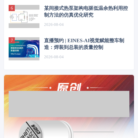
某间接式热泵架构电驱低温余热利用控
制方法的仿真优化研究
2026-08-04
直播预约 | EINES-AI视觉赋能整车制
造：焊装到总装的质量控制
2026-08-04