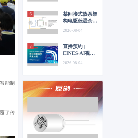
某间接式热泵架
构电驱低温余热
利用控制方法的
2026-08-04
仿真优化研究
直播预约 |
EINES-AI视觉
赋能整车制造：
2026-08-04
焊装到总装的质
量控制
克智能制
颠覆了传