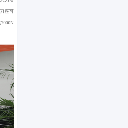
，刀座可
000N