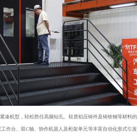
代高性能紧凑机型，轻松胜任高频钻孔、轻质铝压铸件及铸铁钢等材料
双工作台、双C轴、协作机器人及桁架单元等丰富自动化形式引