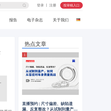
登录 丨 注册
投审稿入口
报告
电子杂志
关于我们
热点文章
来
厂
直播预约 | 尺寸偏差、缺陷遗
漏、反复整改？从试制到量产，