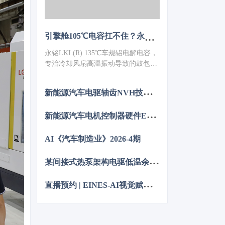
引擎舱105℃电容扛不住？永铭LKL(R) 135℃车规铝电解电容，破解冷却风扇高温振动失效难题
永铭LKL(R) 135℃车规铝电解电容，
专治冷却风扇高温振动导致的鼓包漏
液。采用专用电解液、抗震封装与超
低ESR，寿命超5000h，失效率
新
能源汽车电驱轴齿NVH技术图谱研究
≤10PPM（传统方案300PPM）。可
PIN TO PIN替代NCC GPD/GVD，不
新
能源汽车电机控制器硬件EMC源头抑制技术
改板。100万颗用量售后赔付从45万
降至近零，全生命周期成本优势显
著，助力国产化替代。
AI《汽车制造业》2026-4期
某
间接式热泵架构电驱低温余热利用控制方法的仿真优化研究
直
播预约 | EINES-AI视觉赋能整车制造：焊装到总装的质量控制