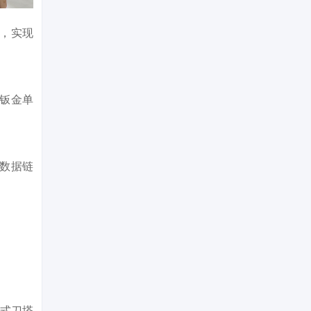
，实现
化钣金单
的数据链
鼓式刀塔