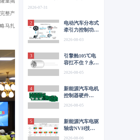
工厂隆重揭
如何从容应对车身质量挑战
2026-07-31
摩完整产
电动汽车分布式
略马扎
牵引力控制功能
开发与优化研究
2026-08-03
引擎舱105℃电
容扛不住？永铭
LKL(R) 135℃
2026-08-05
车规铝电解电
容，破解冷却风
新能源汽车电机
扇高温振动失效
控制器硬件
难题
EMC源头抑制
2026-08-05
技术
新能源汽车电驱
轴齿NVH技术
图谱研究
2026-08-06