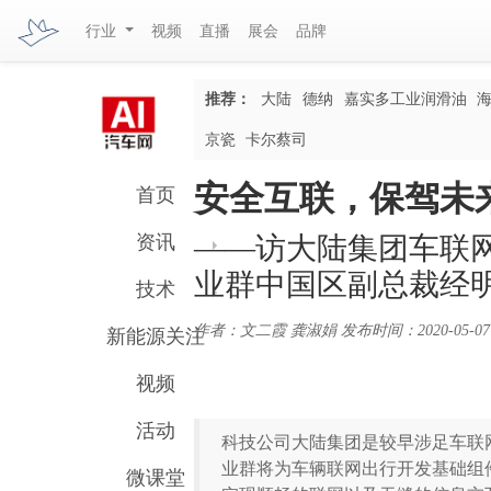
行业
视频
直播
展会
品牌
推荐：
大陆
德纳
嘉实多工业润滑油
京瓷
卡尔蔡司
安全互联，保驾未
首页
资讯
——访大陆集团车联
业群中国区副总裁经
技术
作者：文二霞 龚淑娟
发布时间：2020-05-07
新能源关注
视频
活动
科技公司大陆集团是较早涉足车联
业群将为车辆联网出行开发基础组
微课堂