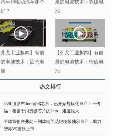
力汽车和电动汽车哪个
景的电池技术：双碳电
更好？
池
【弗戈工业趣闻】有前
【弗戈工业趣闻】有前
景的电池技术：固态电
景的电池技术：锂硫电
解质
池
热文排行
比亚迪发布4nm智驾芯片，已开始规模化量产！王传
1
福：相当于消费级芯片的2nm，难度很大
全球首创舍弗勒三列球端面花键轮毂轴承量产，助力
2
智界V9重磅上市