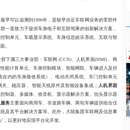
务最早可以追溯到
1996年，是较早涉足车联网业务的零部件
业群
一直致力于
提供车身电子和互联驾乘
的创新解决方案，
更
辆控制单元、车载显示系统、车身信息娱乐系统、互联与智
方面。
业群下属三大事业部：车联网
(CCN)、
人机界面
(HMI)
、
商
高性能计算单元、车身控制模块、智能网联、
车辆进入及控
统在内的车身接收系统）、电动关闭系统、车门控制单元
网关、稳压器
、智能天线原件及智能设备集成；
人机界面
域控制器、多媒体
、收音机、显示器解决方案、抬头显示器
及服务
主要面向商用车、非道路车辆、两轮车辆提供组合仪
系统及其平台解决方案等。此外，大陆集团车联网及信息事
心’，以更好地实现平台化开发。