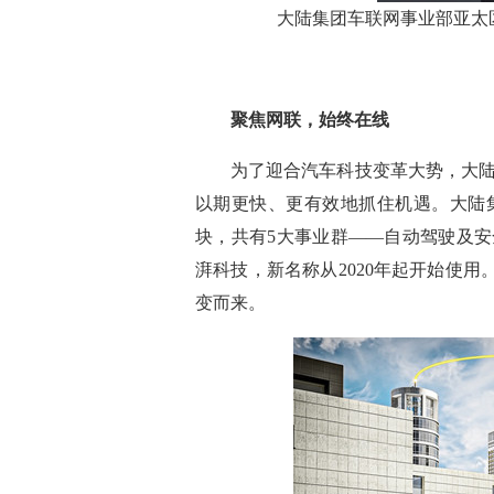
大陆集团车联网事业部亚太
聚焦网联，始终在线
为了迎合汽车科技变革大势，大
以期
更快、更有效地
抓住
机遇
。大陆
块，共有
5大事业群——自动驾驶及安全
湃科技，
新名称从
2020年起开始使用
变而来。