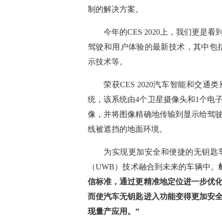
制的解决方案。
今年的
CES 2020
上，我们更是看
驾驶和用户体验的
最
新技术
，其中包
示技术
等。
荣获
CES 2020
汽车智能和交通类
统，该系统由4个卫星摄像头和1个电
像，并将图像精确地传输到显示给驾
线被遮挡的地面环境
。
为实现更加安全和便捷的无钥匙
（UWB）技术融合到未来的车辆中。
信标准，通过更精准地定位进一步优
而使汽车无钥匙进入功能变得更加安
现量产应用。”