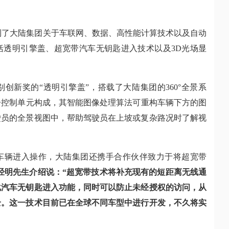
到
了
大陆集团关于车联网、数据、高性能计算技术以及自动
括
透明引擎盖、
超宽带汽车无钥匙进入技术
以及
3D
光场
显
别创新奖
的“
透明引擎盖
”，
搭载
了
大陆集团的360
°
全景系
子控制单元构成
，其
智能图像处理算法可重构车辆下方的图
驶员的全景视图中
，帮助驾驶员在上坡或复杂路况时了解视
车辆进入操作，大陆集团还携手合作伙伴致力于将超宽带
经明先生介绍说：“超宽带技术将补充现有的短距离无线通
化汽车无钥匙进入功能，同时可以防止未经授权的访问，从
全。这一技术目前已在全球不同车型中进行开发，不久将实