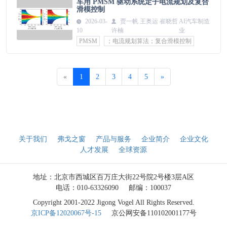
车用 PMSM 驱动系统定子电流规划及复合
滑模控制
2026-03-
贾一帆 王奥运 崔晓哲
AI汽车制造
10
许楠
业
PMSM
；电流规划算法；复合滑模控制
«
1
2
3
4
5
»
关于我们
弗戈之窗
产品与服务
企业简介
企业文化
人才发展
全球资源
地址：北京市西城区百万庄大街22号院2号楼3层A区
电话：010-63326090
邮编：100037
Copyright 2001-2022 Jigong Vogel All Rights Reserved.
京ICP备12020067号-15
京公网安备110102001177号