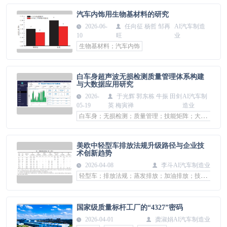
汽车内饰用生物基材料的研究
2026-06-
任向征 杨哲 邹再
AI汽车制造
10
旺
业
生物基材料；汽车内饰
白车身超声波无损检测质量管理体系构建
与大数据应用研究
2026-
于光辉 郭东栋 牛振 田剑
AI汽车制
05-19
英 梅寅禅
造业
白车身；无损检测；质量管理；技能矩阵；大数据
美欧中轻型车排放法规升级路径与企业技
术创新趋势
2026-04-08
李斗
AI汽车制造业
轻型车；排放法规；蒸发排放；加油排放；技术创新；美欧中标准
国家级质量标杆工厂的“4327”密码
2026-04-01
龚淑娟
AI汽车制造业