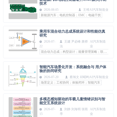
技术
2026-08-05
王维
AI汽车制造业
新能源汽车；电机控制器；EMC；电磁干扰
乘用车混合动力总成系统设计和性能仿真
研究
2026-07-
王建 尹必峰 唐师
AI汽车制造
22
法
业
混合动力总成；构型设计；能量管理策略；联合仿真；性能分析
智能汽车场景化开发：系统融合与 用户体
验的协同研究
2026-07-20
蔡旭文 邱昭昀
AI汽车制造业
场景定义；工程协同；体验闭环；智能汽车
多模态感知驱动的车载儿童情绪识别与智
能交互系统设计
2026-07-
刘静 刘海明 张雨
AI汽车制造
15
亭
业