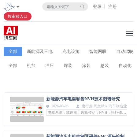
登录 丨 注册
投审稿入口
全部
新能源及三电
充电设施
智能网联
自动驾驶
全部
机加
冲压
焊装
涂装
总装
自动化
新能源汽车电驱轴齿NVH技术图谱研究
2026-08-06
唐行虎 周文斌
AI汽车制造业
电驱系统；减速器；齿轮传动；NVH；拓扑修形；动平衡控制
新能源汽车电机控制器硬件EMC源头抑制